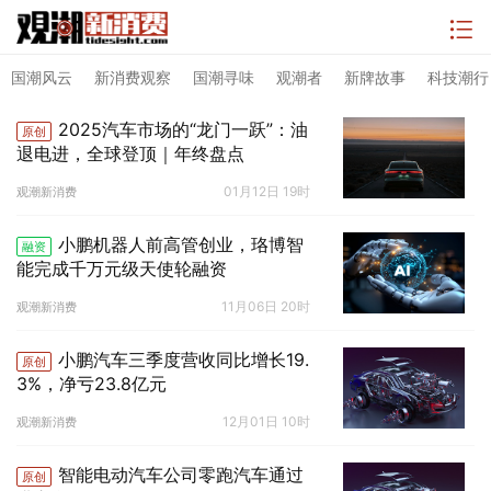
国潮风云
新消费观察
国潮寻味
观潮者
新牌故事
科技潮行
2025汽车市场的“龙门一跃”：油
原创
退电进，全球登顶｜年终盘点
01月12日 19时
观潮新消费
小鹏机器人前高管创业，珞博智
融资
能完成千万元级天使轮融资
11月06日 20时
观潮新消费
小鹏汽车三季度营收同比增长19.
原创
3%，净亏23.8亿元
12月01日 10时
观潮新消费
智能电动汽车公司零跑汽车通过
原创