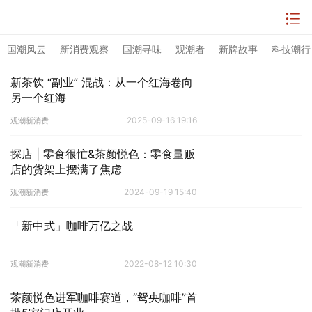
国潮风云
新消费观察
国潮寻味
观潮者
新牌故事
科技潮行
新茶饮 “副业” 混战：从一个红海卷向
另一个红海
2025-09-16 19:16
观潮新消费
探店 | 零食很忙&茶颜悦色：零食量贩
店的货架上摆满了焦虑
2024-09-19 15:40
观潮新消费
「新中式」咖啡万亿之战
2022-08-12 10:30
观潮新消费
茶颜悦色进军咖啡赛道，“鸳央咖啡”首