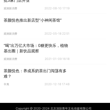
批5家门店开业
2022-08-10 17:19
观潮新消费
茶颜悦色推出新店型“小神闲茶馆”
2022-05-18 22:51
观潮新消费
“喝”出万亿大市场：0糖更快乐，植物
基出圈｜新饮品观察
2021-01-09 16:18
观潮新消费
茶颜悦色：养成系奶茶出门闯荡有多
难？
2020-12-18 17:48
辛夷
Copyright @ 2020-2024 北京深刻青年文化传媒有限公司