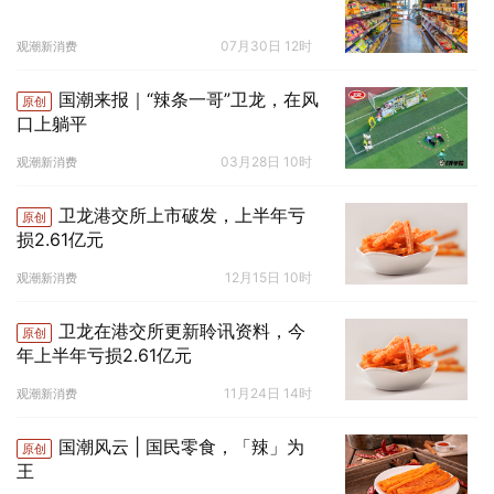
07月30日 12时
观潮新消费
国潮来报｜“辣条一哥”卫龙，在风
原创
口上躺平
03月28日 10时
观潮新消费
卫龙港交所上市破发，上半年亏
原创
损2.61亿元
12月15日 10时
观潮新消费
卫龙在港交所更新聆讯资料，今
原创
年上半年亏损2.61亿元
11月24日 14时
观潮新消费
国潮风云 | 国民零食，「辣」为
原创
王