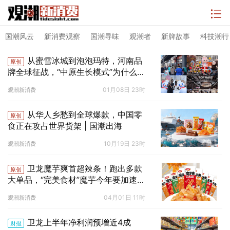
国潮风云
新消费观察
国潮寻味
观潮者
新牌故事
科技潮行
从蜜雪冰城到泡泡玛特，河南品
原创
牌全球征战，“中原生长模式”为什么赢
麻了？
01月08日 23时
观潮新消费
从华人乡愁到全球爆款，中国零
原创
食正在攻占世界货架 | 国潮出海
10月19日 23时
观潮新消费
卫龙魔芋爽首超辣条！跑出多款
原创
大单品，“完美食材”魔芋今年要加速起
飞了？
04月01日 11时
观潮新消费
卫龙上半年净利润预增近4成
财报