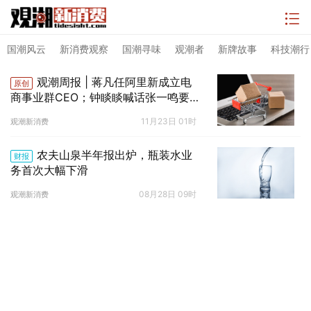
国潮风云
新消费观察
国潮寻味
观潮者
新牌故事
科技潮行
观潮周报 | 蒋凡任阿里新成立电
原创
商事业群CEO；钟睒睒喊话张一鸣要求
道歉
11月23日 01时
观潮新消费
农夫山泉半年报出炉，瓶装水业
财报
务首次大幅下滑
08月28日 09时
观潮新消费