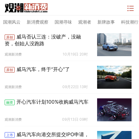
国潮风云
新消费观察
国潮寻味
观潮者
新牌故事
科技潮行
威马否认三连：没破产，没融
原创
资，创始人没跑路
10月19日 20时
观潮新消费
威马汽车，终于“开心”了
原创
09月22日 13时
观潮新消费
开心汽车计划100%收购威马汽车
融资
09月13日 09时
观潮新消费
威马汽车向港交所提交IPO申请，
上市