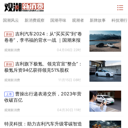
国潮风云
新消费观察
国潮寻味
观潮者
新牌故事
科技潮行
吉利汽车2024：从“买买买”到“卷
原创
卷卷”，李书福的背水一战 ｜国潮来报
04月06日 22时
观潮新消费
吉利旗下极氪、领克官宣“整合”：
原创
极氪斥资94亿获得领克51%股权
11月15日 08时
观潮新消费
曹操出行递表港交所，2023年营
上市
收破百亿
04月30日 11时
观潮新消费
特灵科技：助力吉利汽车升级零碳智造