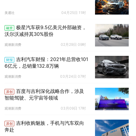
04月25日 11时
美通社
极星汽车获9.5亿美元外部融资，
融资
沃尔沃减持其30%股份
02月29日 09时
观潮新消费
吉利汽车财报：2021年总营收101
财报
6亿元，总销量132.8万辆
03月24日 07时
观潮新消费
百度与吉利深化战略合作，涉及
原创
智能驾驶、元宇宙等领域
03月09日 17时
观潮新消费
吉利收购魅族，手机与汽车双向
原创
奔赴