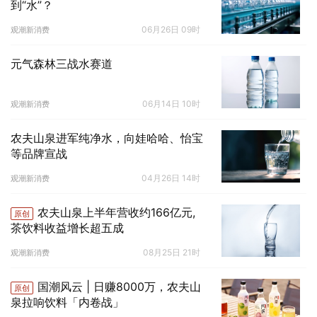
到“水”？
06月26日 09时
观潮新消费
元气森林三战水赛道
06月14日 10时
观潮新消费
农夫山泉进军纯净水，向娃哈哈、怡宝
等品牌宣战
04月26日 14时
观潮新消费
农夫山泉上半年营收约166亿元,
原创
茶饮料收益增长超五成
08月25日 21时
观潮新消费
国潮风云 | 日赚8000万，农夫山
原创
泉拉响饮料「内卷战」