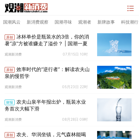
国潮风云
新消费观察
国潮寻味
观潮者
新牌故事
科技潮行
冰杯单价是瓶装水的3倍，你的消
原创
暑“凉”方被谁赚走了溢价？ | 国潮一夏
07月15日 10时
观潮新消费
效率时代的“逆行者”：解读农夫山
原创
泉的慢哲学
05月23日 22时
观潮新消费
农夫山泉半年报出炉，瓶装水业
财报
务首次大幅下滑
08月28日 09时
观潮新消费
农夫、华润坐镇，元气森林能喝
原创