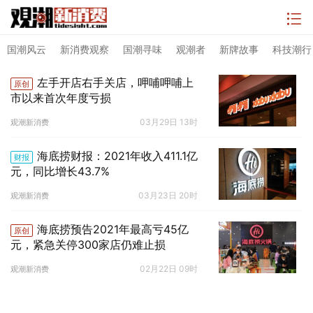
国潮风云
新消费观察
国潮寻味
观潮者
新牌故事
科技潮行
左手开店右手关店，呷哺呷哺上
原创
市以来首次年度亏损
03月29日 13时
观潮新消费
海底捞财报：2021年收入411.1亿
财报
元，同比增长43.7%
03月23日 20时
观潮新消费
海底捞预告2021年最高亏45亿
原创
元，紧急关停300家店仍难止损
02月22日 09时
观潮新消费