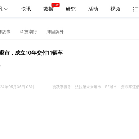
讯
快讯
数据
研究
活动
视频
牌故事
科技潮行
牌里牌外
退市，成立10年交付11辆车
车。
024年05月06日 08时
贾跃亭债务
法拉第未来退市
FF退市
贾跃亭还