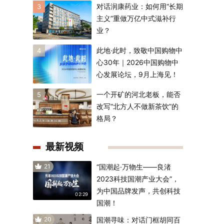
对话润康药业：如何用“长期
3
主义”重做万亿中式滋补行
业？
此地·此时，致敬中国购物中
4
心30年｜2026中国购物中
心发展论坛，9月上海见！
一个开矿的河北老板，能否
5
改写“北方人不做新茶饮”的
格局？
最新视频
21
“国潮起·万物生——良渚
2023科技国潮产业大会”，
为中国品牌发声，共创科技
02:29
国潮！
20
国潮寻味：对话门框胡同百