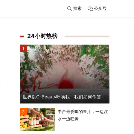
搜索
公众号
24小时热榜
1
债
世界以C-Beauty呼唤我，我们如何作答
中产最爱喝的果汁，一边注
2
水一边狂奔