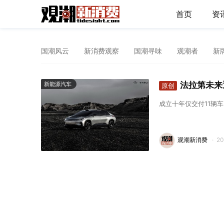
首页
资
国潮风云
新消费观察
国潮寻味
观潮者
新
法拉第未来
新能源汽车
原创
成立十年仅交付11辆
观潮新消费
·
2