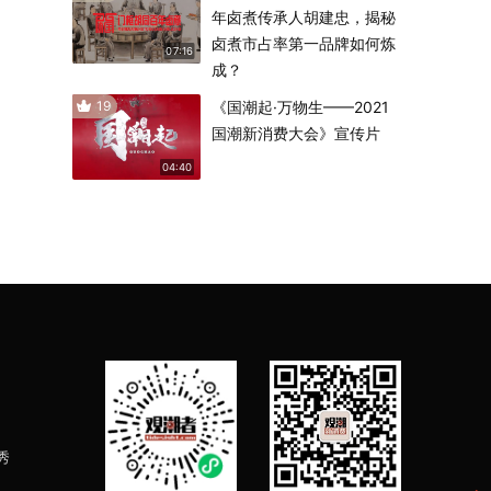
年卤煮传承人胡建忠，揭秘
卤煮市占率第一品牌如何炼
07:16
成？
19
《国潮起·万物生——2021
国潮新消费大会》宣传片
04:40
秀