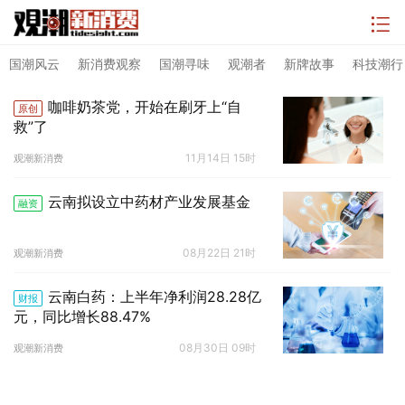
国潮风云
新消费观察
国潮寻味
观潮者
新牌故事
科技潮行
咖啡奶茶党，开始在刷牙上“自
原创
救”了
11月14日 15时
观潮新消费
云南拟设立中药材产业发展基金
融资
08月22日 21时
观潮新消费
云南白药：上半年净利润28.28亿
财报
元，同比增长88.47%
08月30日 09时
观潮新消费