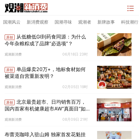
国潮风云
新消费观察
国潮寻味
观潮者
新牌故事
科技潮行
从低糖低GI到药食同源：为什么
原创
今年杂粮粽成了品牌“必选项”？
06月18日 23时
观潮新消费
单品爆卖20万+，地标食材如何
原创
被渠道自营重新发明？
02月05日 19时
观潮新消费
北京最贵超市、日均销售百万，
原创
国内首家有机健康超市AW“真面目”如
何？ | 国潮探店
08月09日 21时
观潮新消费
布蕾克咖啡入驻山姆 独家首发花魁挂