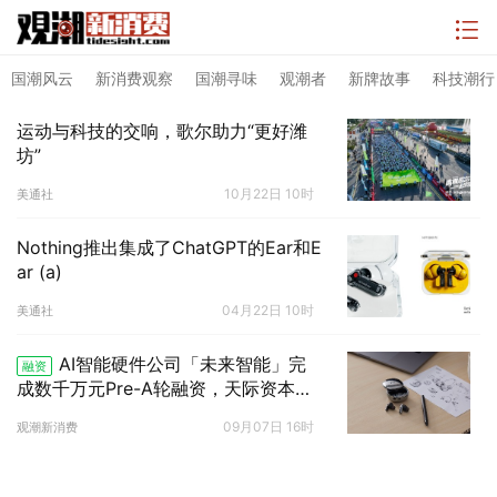
国潮风云
新消费观察
国潮寻味
观潮者
新牌故事
科技潮行
运动与科技的交响，歌尔助力“更好潍
坊”
10月22日 10时
美通社
Nothing推出集成了ChatGPT的Ear和E
ar (a)
04月22日 10时
美通社
AI智能硬件公司「未来智能」完
融资
成数千万元Pre-A轮融资，天际资本领
投
09月07日 16时
观潮新消费