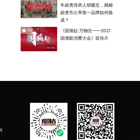
年卤煮传承人胡建忠，揭秘
卤煮市占率第一品牌如何炼
07:16
成？
19
《国潮起·万物生——2021
国潮新消费大会》宣传片
04:40
秀