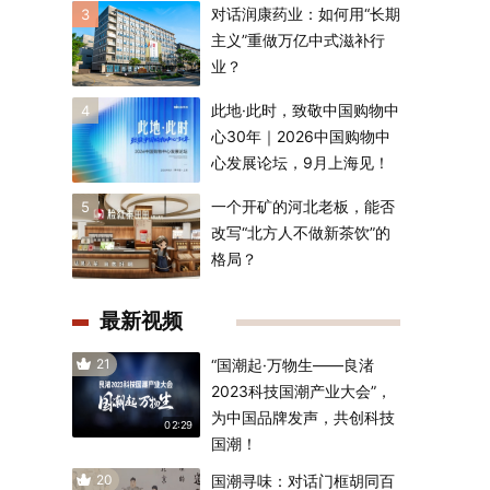
对话润康药业：如何用“长期
3
主义”重做万亿中式滋补行
业？
此地·此时，致敬中国购物中
4
心30年｜2026中国购物中
心发展论坛，9月上海见！
一个开矿的河北老板，能否
5
改写“北方人不做新茶饮”的
格局？
最新视频
21
“国潮起·万物生——良渚
2023科技国潮产业大会”，
为中国品牌发声，共创科技
02:29
国潮！
20
国潮寻味：对话门框胡同百