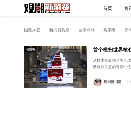
首页
资
国潮风云
新消费观察
国潮寻味
观潮者
新
首个横扫世界核
消费电子
从技术创新到品牌全球
硬科技生态的引领性优
观潮新消费
·
2