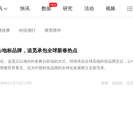
讯
快讯
数据
研究
活动
视频
牌故事
科技潮行
牌里牌外
心地标品牌，追觅承包全球新春热点
化，追觅正以海内外多舞台联动的方式，持续夯实全球高端科技品牌定位，让
势被世界看见，也为中国科技品牌的全球化发展树立全新范本。
026年02月14日 21时
春晚
超级碗
追