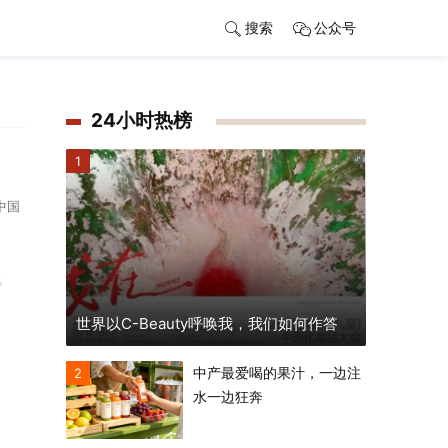
搜索
公众号
24小时热榜
1
中国
觅
世界以C-Beauty呼唤我，我们如何作答
中产最爱喝的果汁，一边注
2
水一边狂奔