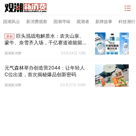
国潮风云
新消费观察
国潮寻味
观潮者
新牌故事
科技潮行
巨头混战电解质水：农夫山泉、
原创
蒙牛、奈雪齐入场，千亿赛道谁能留在
牌桌上？
05月24日 12时
观潮新消费
元气森林举办创造营2044：让年轻人
C位出道，首次揭秘爆品创新密码
03月27日 00时
观潮新消费