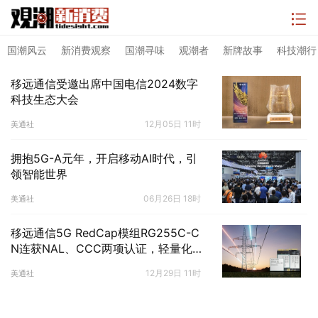
国潮风云
新消费观察
国潮寻味
观潮者
新牌故事
科技潮行
移远通信受邀出席中国电信2024数字
科技生态大会
12月05日 11时
美通社
拥抱5G-A元年，开启移动AI时代，引
领智能世界
06月26日 18时
美通社
移远通信5G RedCap模组RG255C-C
N连获NAL、CCC两项认证，轻量化5
G再迎新机遇
12月29日 11时
美通社