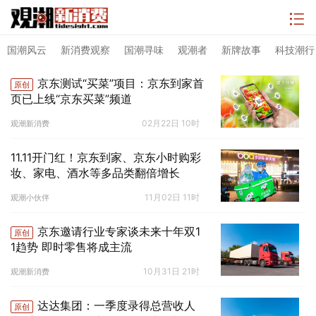
国潮风云
新消费观察
国潮寻味
观潮者
新牌故事
科技潮行
京东测试“买菜”项目：京东到家首
原创
页已上线“京东买菜”频道
02月22日 10时
观潮新消费
11.11开门红！京东到家、京东小时购彩
妆、家电、酒水等多品类翻倍增长
11月02日 11时
观潮小伙伴
京东邀请行业专家谈未来十年双1
原创
1趋势 即时零售将成主流
10月31日 21时
观潮新消费
达达集团：一季度录得总营收人
原创