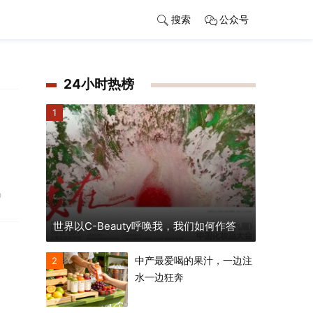
搜索
公众号
24小时热榜
1
O
世界以C-Beauty呼唤我，我们如何作答
中产最爱喝的果汁，一边注
2
水一边狂奔