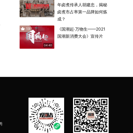
年卤煮传承人胡建忠，揭秘
卤煮市占率第一品牌如何炼
07:16
成？
会
19
《国潮起·万物生——2021
国潮新消费大会》宣传片
04:40
秀