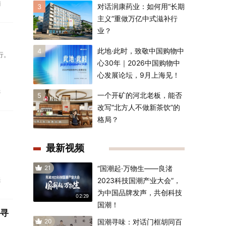
销
对话润康药业：如何用“长期
3
主义”重做万亿中式滋补行
业？
此地·此时，致敬中国购物中
4
行。
心30年｜2026中国购物中
心发展论坛，9月上海见！
3
一个开矿的河北老板，能否
5
改写“北方人不做新茶饮”的
格局？
最新视频
21
“国潮起·万物生——良渚
活
2023科技国潮产业大会”，
为中国品牌发声，共创科技
02:29
国潮！
寻
20
国潮寻味：对话门框胡同百