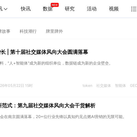
讯
快讯
数据
研究
活动
视频
牌故事
科技潮行
牌里牌外
增长 | 第十届社交媒体风向大会圆满落幕
产资料，"人+智能体"成为新的组织单位，数据链成为新的企业壁垒。
026年05月22日 15时
token
社交媒体
智能体
GE
长新范式：第九届社交媒体风向大会干货解析
会在南京圆满落幕，20+位行业先锋以真知灼见点燃AI营销的无限可能。