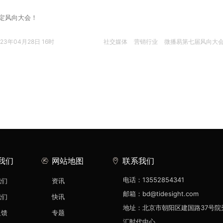
锁定风向大会！
023年04月28日 16时
社交媒体
营销行业
微播易第七届风向大
我们
网站地图
联系我们
电话：13552854341
我们
资讯
邮箱：bd@tidesight.com
我们
快讯
地址：北京市朝阳区建国路37号院
反馈
专题
汇时代中心