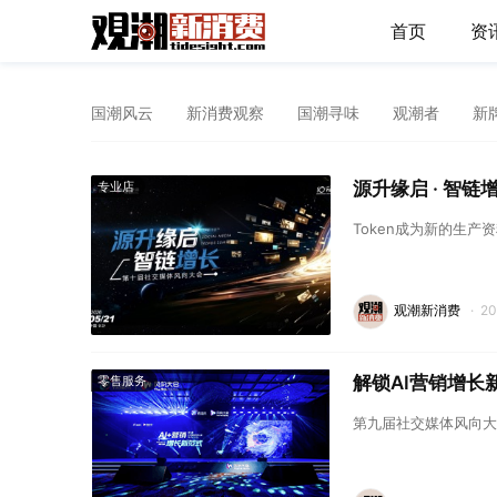
首页
资
国潮风云
新消费观察
国潮寻味
观潮者
新
源升缘启 · 智链
专业店
Token成为新的生
观潮新消费
·
2
解锁AI营销增
零售服务
第九届社交媒体风向大