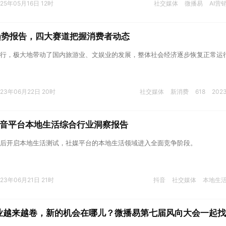
025年05月16日 12时
社交媒体
微播易
AI营
趋势报告，四大赛道把握消费者动态
行，极大地带动了国内旅游业、文娱业的发展，整体社会经济逐步恢复正常运
023年06月22日 20时
社交媒体
新消费
618
202
抖音平台本地生活综合行业洞察报告
后开启本地生活测试，社媒平台的本地生活领域进入全面竞争阶段。
023年06月21日 21时
抖音
社交媒体
本地生
业越来越卷，新的机会在哪儿？微播易第七届风向大会一起找