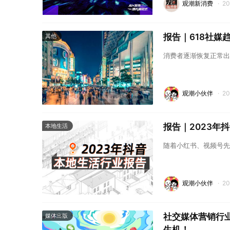
观潮新消费
·
2
报告｜618社媒
其他
消费者逐渐恢复正常出
观潮小伙伴
·
2
报告｜2023年
本地生活
随着小红书、视频号先
观潮小伙伴
·
2
社交媒体营销行
媒体出版
生机！