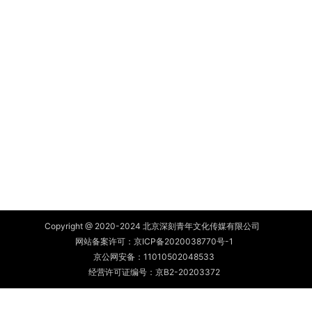
Copyright @ 2020-2024 北京深刻青年文化传媒有限公司
网站备案许可：
京ICP备2020038770号-1
京公网安备：
11010502048533
经营许可证编号：京B2-20203372