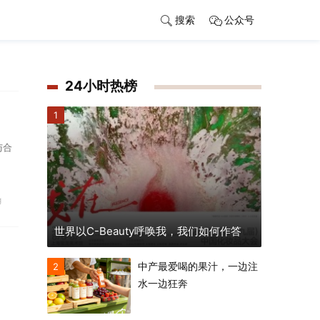
搜索
公众号
24小时热榜
1
与合
g
世界以C-Beauty呼唤我，我们如何作答
中产最爱喝的果汁，一边注
2
水一边狂奔