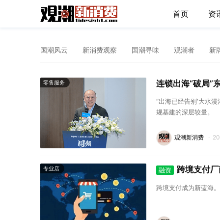
首页
资
国潮风云
新消费观察
国潮寻味
观潮者
新
连锁出海“破局”
零售服务
“出海已经告别‘大水
规基建的深层较量。
观潮新消费
·
2
跨境支付厂
专业店
融资
跨境支付成为新蓝海。