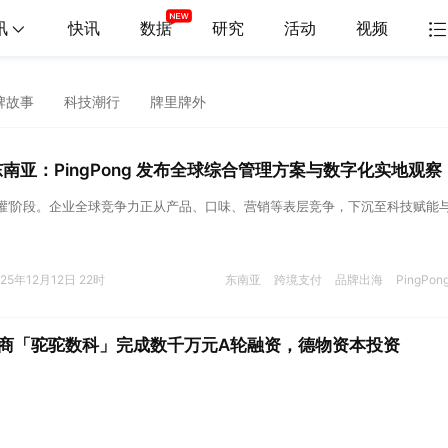
讯
快讯
数据
研究
活动
视频
牌故事
科技潮行
牌里牌外
东南亚：PingPong 发布全球综合管理方案与数字化实地观察
漫灌’阶段。企业全球竞争力正从产品、口味、营销等表层竞争，下沉至科技赋能
025年12月12日 22时
东南亚
跨境支付
品牌出海
PingPon
商「驼驼数科」完成数千万元A轮融资，德物资本投资