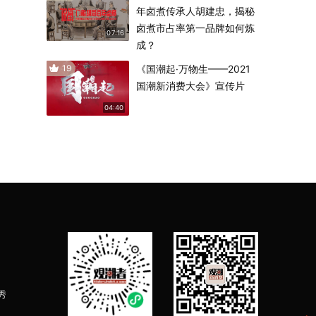
年卤煮传承人胡建忠，揭秘
卤煮市占率第一品牌如何炼
07:16
成？
19
《国潮起·万物生——2021
国潮新消费大会》宣传片
04:40
秀