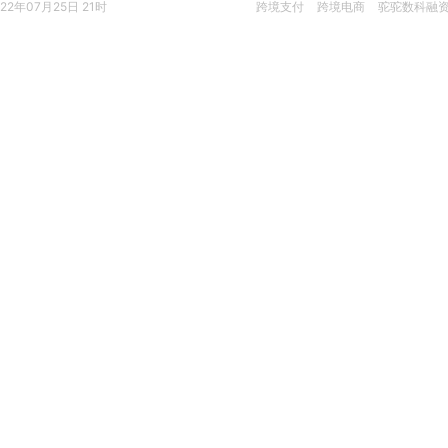
022年07月25日 21时
跨境支付
跨境电商
驼驼数科融