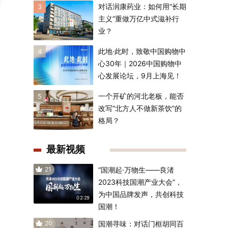
资
对话润康药业：如何用“长期
3
主义”重做万亿中式滋补行
业？
此地·此时，致敬中国购物中
4
心30年｜2026中国购物中
心发展论坛，9月上海见！
一个开矿的河北老板，能否
5
改写“北方人不做新茶饮”的
格局？
最新视频
21
“国潮起·万物生——良渚
2023科技国潮产业大会”，
为中国品牌发声，共创科技
02:29
国潮！
20
国潮寻味：对话门框胡同百