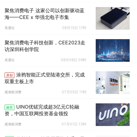
聚焦消费电子 这家公司以创新驱动蓝
海——CEE x 华强北电子市集
08月15日 17时
美通社
聚焦消费电子科技创新，CEE2023走
访深圳科创学院
08月08日 09时
美通社
涂鸦智能正式登陆港交所，完成
原创
双重主板上市
07月05日 11时
观潮新消费
UINO优锘完成超3亿元C轮融
融资
资，中国互联网投资基金领投
07月01日 13时
观潮新消费