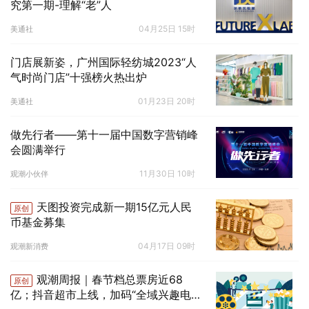
究第一期-理解“老”人
04月25日 15时
美通社
门店展新姿，广州国际轻纺城2023“人
气时尚门店”十强榜火热出炉
01月23日 20时
美通社
做先行者——第十一届中国数字营销峰
会圆满举行
11月30日 10时
观潮小伙伴
天图投资完成新一期15亿元人民
原创
币基金募集
04月17日 09时
观潮新消费
观潮周报｜春节档总票房近68
原创
亿；抖音超市上线，加码“全域兴趣电