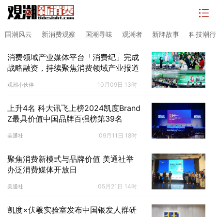
国潮风云
新消费观察
国潮寻味
观潮者
新牌故事
科技潮行
消费领域产业媒体平台「消费纪」完成
战略融资，持续聚焦消费领域产业报道
10月09日 13时
观潮小伙伴
上升4名 科大讯飞上榜2024凯度Brand
Z最具价值中国品牌百强榜第39名
09月11日 18时
美通社
聚焦消费新模式与品牌价值 美通社举
办泛消费媒体开放日
05月21日 14时
美通社
凯度×伏羲实验室发布中国银发人群研