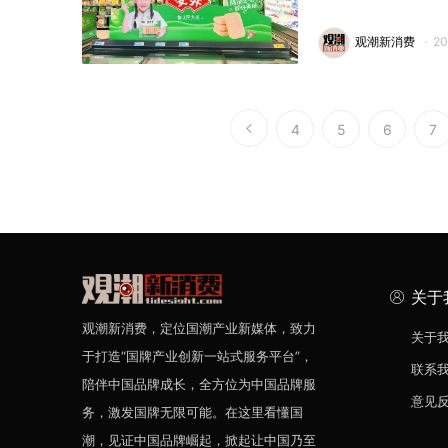
观潮新消费
·
2
4
5
6
7
关于
观潮新消费，定位国潮产业新媒体，致力
关于
于打造“国牌产业创新一站式服务平台”，
联系
陪伴中国品牌成长，全方位为中国品牌服
意见
务，激发国牌无限可能。在这里看懂国
潮，见证中国品牌崛起，掀起让中国乃至