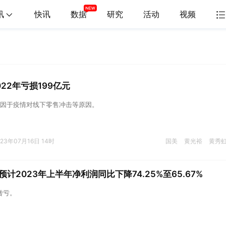
讯
快讯
数据
研究
活动
视频
22年亏损199亿元
因于疫情对线下零售冲击等原因。
023年07月16日 14时
国美
黄光裕
黄秀
计2023年上半年净利润同比下降74.25%至65.67%
转亏。