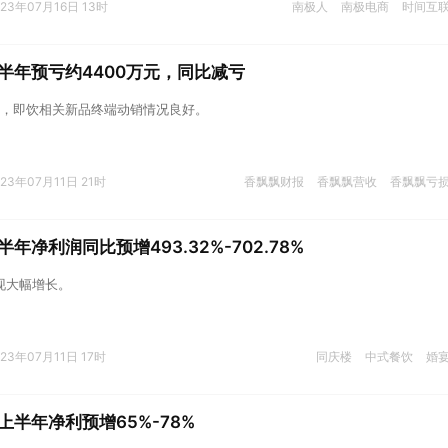
023年07月16日 13时
南极人
南极电商
时间互
半年预亏约4400万元，同比减亏
，即饮相关新品终端动销情况良好。
023年07月11日 21时
香飘飘财报
香飘飘营收
香飘飘亏
年净利润同比预增493.32%-702.78%
实现大幅增长。
023年07月11日 17时
同庆楼
中式餐饮
婚
上半年净利预增65%-78%