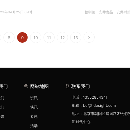
023年04月25日 09时
预制菜
安井食品
安井财
8
9
10
11
12
13
我们
网站地图
联系我们
电话：13552854341
我们
资讯
邮箱：bd@tidesight.com
我们
快讯
地址：北京市朝阳区建国路37号院
反馈
专题
汇时代中心
活动