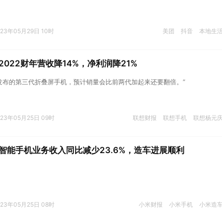
023年05月29日 10时
美团
抖音
本地生
022财年营收降14%，净利润降21%
发布的第三代折叠屏手机，预计销量会比前两代加起来还要翻倍。”
023年05月25日 09时
联想财报
联想手机
联想杨元
智能手机业务收入同比减少23.6%，造车进展顺利
023年05月25日 08时
小米财报
小米手机
小米造