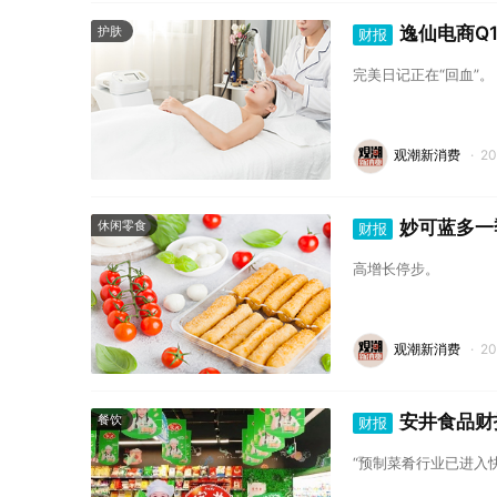
逸仙电商Q1
护肤
财报
完美日记正在“回血”。
观潮新消费
·
2
妙可蓝多一季
休闲零食
财报
高增长停步。
观潮新消费
·
2
安井食品财报
餐饮
财报
“预制菜肴行业已进入