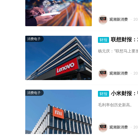
观潮新消费
·
2
联想财报：2
消费电子
财报
杨元庆：“联想马上要
观潮新消费
·
2
小米财报：
消费电子
财报
毛利率创历史新高。
观潮新消费
·
2