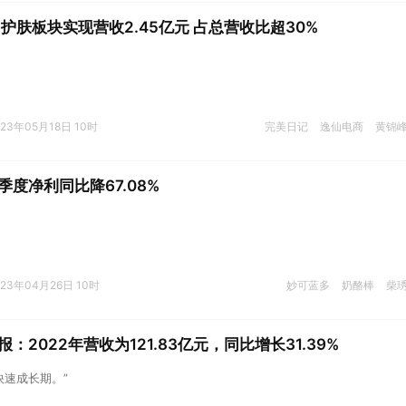
护肤板块实现营收2.45亿元 占总营收比超30%
023年05月18日 10时
完美日记
逸仙电商
黄锦
度净利同比降67.08%
023年04月26日 10时
妙可蓝多
奶酪棒
柴
：2022年营收为121.83亿元，同比增长31.39%
快速成长期。”