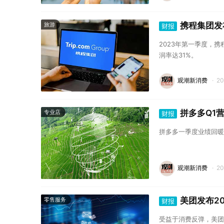
携程集团发布
旅游
财报
2023年第一季度，携
润率达31%。
观潮新消费
·
2
拼多多Q1营
专业店
财报
拼多多一季度业绩回暖
观潮新消费
·
2
美团发布2
零售服务
财报
受益于消费反弹，美团