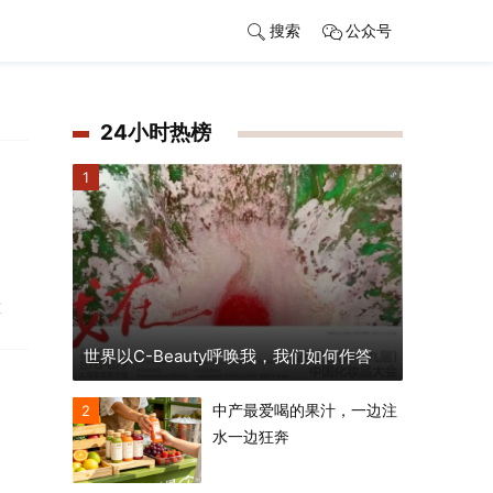
搜索
公众号
24小时热榜
1
虹
世界以C-Beauty呼唤我，我们如何作答
中产最爱喝的果汁，一边注
2
水一边狂奔