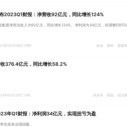
2023Q1财报：净营收92亿元，同比增长124%
程集团净营业收入为92亿元，同比增长124%。净利润为34亿元，经调整EBITD
023年06月08日 09时
旅游
携程
梁建
收376.4亿元，同比增长58.2%
023年05月29日 13时
拼多多
陈磊
赵佳
023年Q1财报：净利润34亿元，实现扭亏为盈
率先迎来业绩回暖。