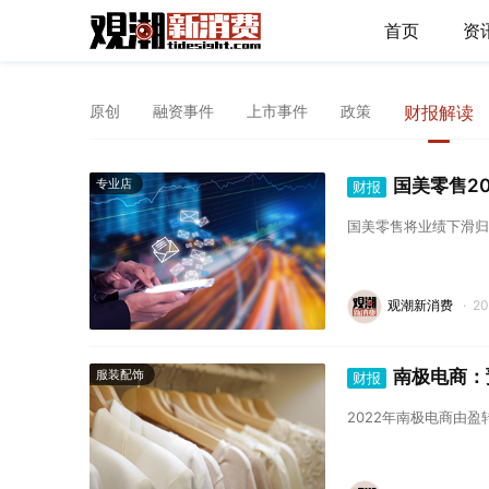
首页
资
原创
融资事件
上市事件
政策
财报解读
国美零售20
专业店
财报
国美零售将业绩下滑归
观潮新消费
·
2
南极电商：预
服装配饰
财报
2022年南极电商由盈