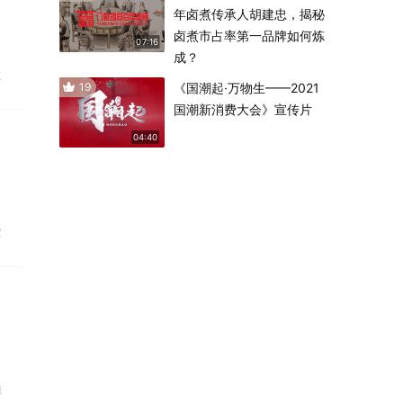
年卤煮传承人胡建忠，揭秘
卤煮市占率第一品牌如何炼
07:16
成？
浆
19
《国潮起·万物生——2021
国潮新消费大会》宣传片
04:40
家
源