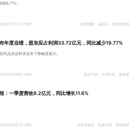
幅增长77%。
023年07月07日 10时
东阿阿胶
滋补品
复方阿胶
布年度业绩，股东应占利润33.72亿元，同比减少19.77%
的乳品及饮料类业务下降幅度最大。
023年06月28日 09时
旺仔牛奶
中国旺旺
蔡旺
：一季度营收8.2亿元，同比增长11.6%
023年06月21日 09时
共享充电宝
怪兽充电
移动电