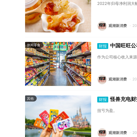
2022年归母净利润大
观潮新消费
·
2
中国旺旺公
休闲零食
财报
作为公司核心收入来源
观潮新消费
·
2
怪兽充电财报
其他
财报
扭亏为盈。
观潮新消费
·
2