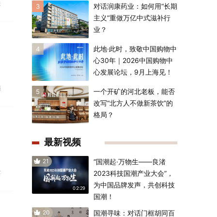
联
对话润康药业：如何用“长期
3
主义”重做万亿中式滋补行
业？
此地·此时，致敬中国购物中
4
心30年｜2026中国购物中
心发展论坛，9月上海见！
损
一个开矿的河北老板，能否
5
改写“北方人不做新茶饮”的
格局？
最新视频
21
“国潮起·万物生——良渚
宴
2023科技国潮产业大会”，
为中国品牌发声，共创科技
02:29
国潮！
20
国潮寻味：对话门框胡同百