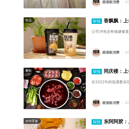
观潮新消费
·
2
香飘飘：上
饮品
财报
公司冲泡业务稳健修复
观潮新消费
·
2
同庆楼：上半
餐饮
财报
在2022年的低基数
观潮新消费
·
2
东阿阿胶：
休闲零食
财报