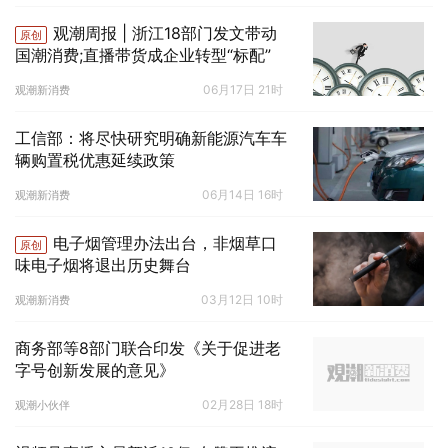
观潮周报 | 浙江18部门发文带动
原创
国潮消费;直播带货成企业转型“标配”
06月17日 21时
观潮新消费
工信部：将尽快研究明确新能源汽车车
辆购置税优惠延续政策
06月14日 16时
观潮新消费
电子烟管理办法出台，非烟草口
原创
味电子烟将退出历史舞台
03月12日 10时
观潮新消费
商务部等8部门联合印发《关于促进老
字号创新发展的意见》
02月28日 18时
观潮小伙伴