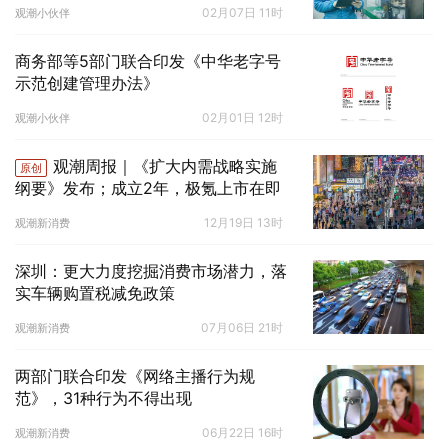
02月07日 11时
观潮小伙伴
商务部等5部门联合印发《中华老字号
示范创建管理办法》
02月01日 12时
观潮小伙伴
观潮周报｜《扩大内需战略实施
原创
纲要》发布；成立2年，极氪上市在即
12月19日 13时
观潮新消费
深圳：更大力度挖掘消费市场潜力，落
实车辆购置税减免政策
07月06日 21时
观潮新消费
两部门联合印发《网络主播行为规
范》，31种行为不得出现
06月22日 16时
观潮新消费