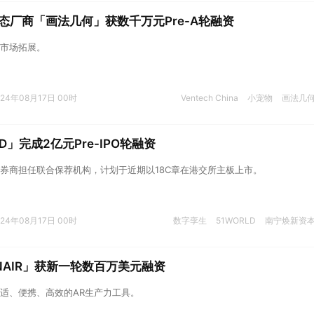
态厂商「画法几何」获数千万元Pre-A轮融资
市场拓展。
024年08月17日 00时
Ventech China
小宠物
画法几
LD」完成2亿元Pre-IPO轮融资
券商担任联合保荐机构，计划于近期以18C章在港交所主板上市。
024年08月17日 00时
数字孪生
51WORLD
南宁焕新资
INAIR」获新一轮数百万美元融资
适、便携、高效的AR生产力工具。