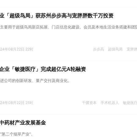
业「超级鸟局」获苏州步步高与宠胖胖数千万投资
主要用于超级鸟局新店拓展、门店信息化建设、会员及本地生活业务搭建和团
024年08月22日 22时
步步高
超级鸟局
宠胖
企业「敏捷医疗」完成超亿元A轮融资
进公司的创新研发、量产交付及商业化。
024年08月22日 21时
千骥资本
手术机器人
敏捷医
中药材产业发展基金
“第二个烟草产业”。