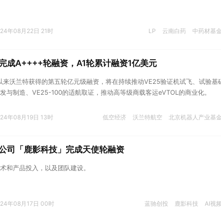
024年08月22日 21时
LP
云南白药
中药材基
完成A++++轮融资，A1轮累计融资1亿美元
年以来沃兰特获得的第五轮亿元级融资，将在持续推动VE25验证机试飞、试验基
与制造、VE25-100的适航取证，推动高等级商载客运eVTOL的商业化。
024年08月19日 13时
低空经济
沃兰特航空
北京机器人产业基
成公司「鹿影科技」完成天使轮融资
术和产品投入，以及团队建设。
024年08月17日 00时
蓝驰创投
鹿影科技
AI视