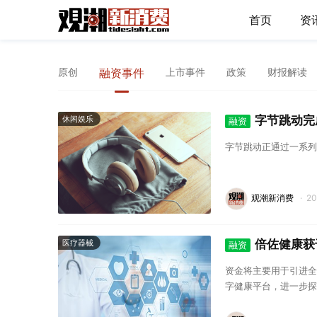
首页
资
原创
融资事件
上市事件
政策
财报解读
字节跳动完成
休闲娱乐
融资
字节跳动正通过一系列
观潮新消费
·
2
倍佐健康获
医疗器械
融资
资金将主要用于引进全
字健康平台，进一步探