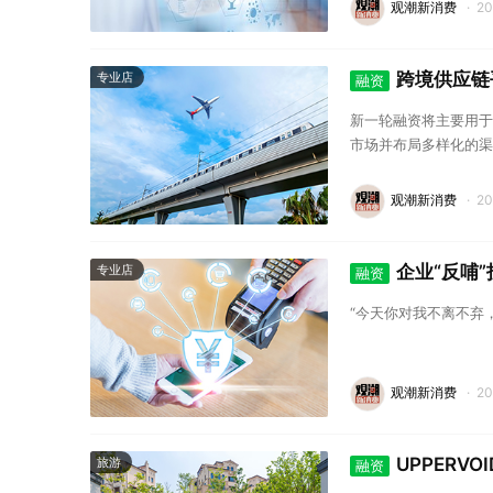
观潮新消费
·
2
跨境供应链平
专业店
融资
新一轮融资将主要用于优
市场并布局多样化的渠
观潮新消费
·
2
企业“反哺
专业店
融资
“今天你对我不离不弃，
观潮新消费
·
2
UPPERV
旅游
融资