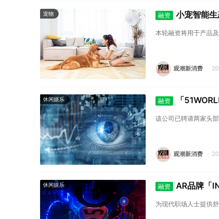
小宠智能生
宠物
融资
本轮融资将用于产品及
观潮新消费
·
2
「51WOR
休闲娱乐
融资
该公司已聘请两家头部
观潮新消费
·
2
AR品牌「
休闲娱乐
融资
为现代职场人士提供舒