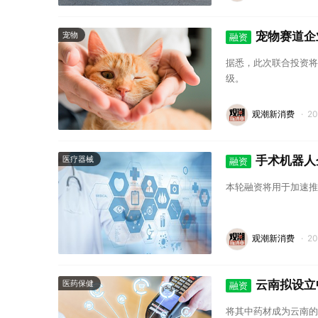
宠物赛道企
宠物
融资
据悉，此次联合投资将
级。
观潮新消费
·
2
手术机器人
医疗器械
融资
本轮融资将用于加速推
观潮新消费
·
2
云南拟设立
医药保健
融资
将其中药材成为云南的