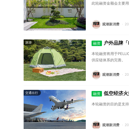
此轮融资金额会主要用
观潮新消费
·
2
户外品牌「
旅游
融资
本轮融资将用于PEL
供应链体系的完善。
观潮新消费
·
2
低空经济火
交通出行
融资
本轮融资的目的是支持I
观潮新消费
·
2