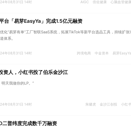
024年08月31日 14时
AIGC
倍佐健康
心脑血管健
台「易芽EasyYa」完成1.5亿元融资
化“易芽有单”工厂智联SaaS系统，拓展TikTok等新平台选品工具，持续扩张
道体系。
024年08月31日 14时
跨境电商
中金资本
易芽EasyY
”投资人，小红书投了伯乐金沙江
明天我做你的LP。”
024年08月31日 14时
朱啸虎
金沙江创投
小红
OID二普纬度完成数千万融资