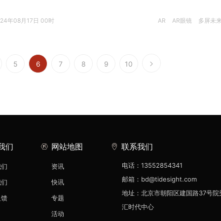
024年08月17日 00时
AR
AR眼镜
多屏未
5
6
7
8
9
10
我们
网站地图
联系我们
电话：13552854341
我们
资讯
邮箱：bd@tidesight.com
我们
快讯
地址：北京市朝阳区建国路37号院
反馈
专题
汇时代中心
活动