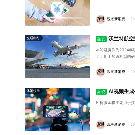
观潮新消费
·
2
沃兰特航空
交通出行
融资
本轮融资作为2024
上，用于加速机型的研发
观潮新消费
·
2
AI视频生
休闲娱乐
融资
所得资金将主要用于技
观潮新消费
·
2