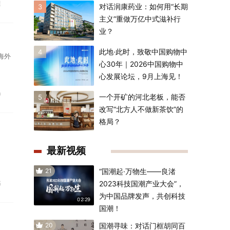
康
对话润康药业：如何用“长期
3
主义”重做万亿中式滋补行
业？
此地·此时，致敬中国购物中
4
海外
心30年｜2026中国购物中
心发展论坛，9月上海见！
a
一个开矿的河北老板，能否
5
改写“北方人不做新茶饮”的
格局？
最新视频
21
“国潮起·万物生——良渚
书
2023科技国潮产业大会”，
为中国品牌发声，共创科技
02:29
国潮！
20
国潮寻味：对话门框胡同百