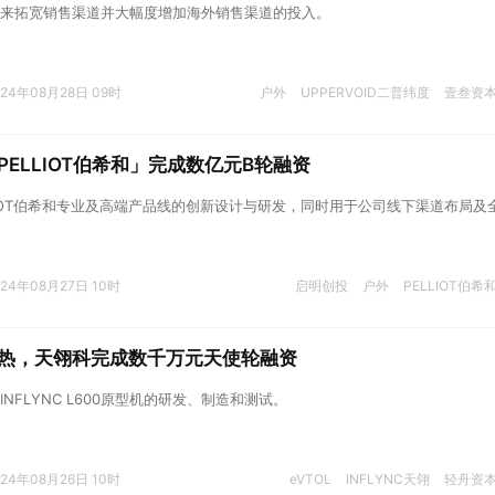
来拓宽销售渠道并大幅度增加海外销售渠道的投入。
024年08月28日 09时
户外
UPPERVOID二普纬度
壹叁资
PELLIOT伯希和」完成数亿元B轮融资
LIOT伯希和专业及高端产品线的创新设计与研发，同时用于公司线下渠道布局及
024年08月27日 10时
启明创投
户外
PELLIOT伯希
热，天翎科完成数千万元天使轮融资
NFLYNC L600原型机的研发、制造和测试。
024年08月26日 10时
eVTOL
INFLYNC天翎
轻舟资