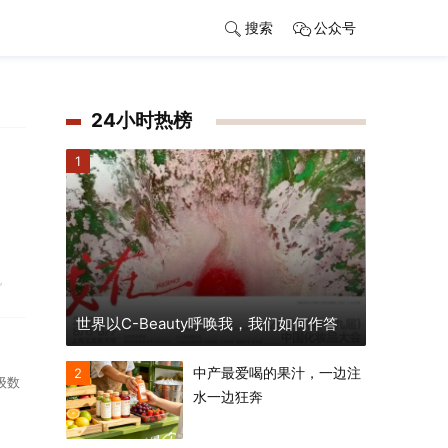
搜索
公众号
24小时热榜
1
机
世界以C-Beauty呼唤我，我们如何作答
中产最爱喝的果汁，一边注
2
级数
水一边狂奔