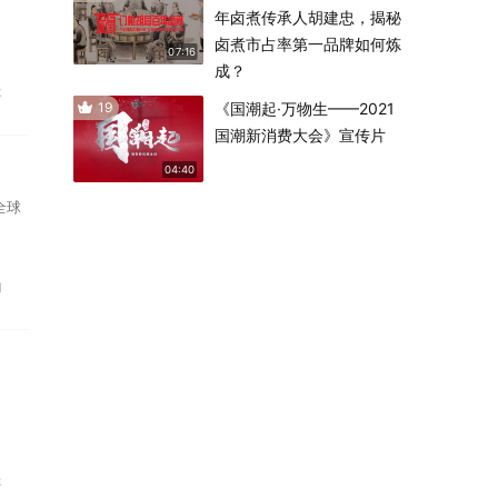
年卤煮传承人胡建忠，揭秘
卤煮市占率第一品牌如何炼
07:16
成？
本
19
《国潮起·万物生——2021
国潮新消费大会》宣传片
04:40
全球
和
本