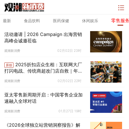
零售服
最新
食品饮料
医药保健
休闲娱乐
活动邀请 | 2026 Campaign 出海营销
高峰会诚邀莅临
02月02日 23时
观潮新消费
2025折扣店众生相：互联网大厂
原创
打闪电战、传统商超改门店自救｜年终
盘点
02月02日 22时
观潮新消费
亚太零售新周期开启：中国零售企业加
速融入全球对话
01月27日 19时
观潮新消费
《2026全球独立站营销洞察报告》解