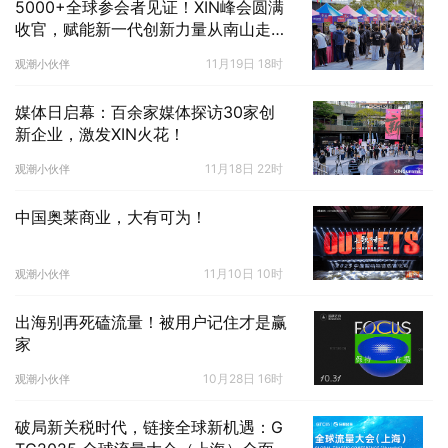
5000+全球参会者见证！XIN峰会圆满
收官，赋能新一代创新力量从南山走向
世界！
11月19日 18时
观潮小伙伴
媒体日启幕：百余家媒体探访30家创
新企业，激发XIN火花！
11月18日 22时
观潮小伙伴
中国奥莱商业，大有可为！
11月10日 10时
观潮小伙伴
出海别再死磕流量！被用户记住才是赢
家
10月28日 16时
观潮小伙伴
破局新关税时代，链接全球新机遇：G