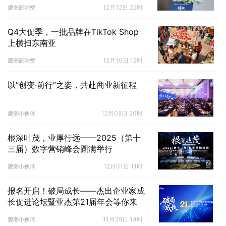
12月12日 22时
观潮新消费
Q4大促季，一批品牌在TikTok Shop
上横扫东南亚
12月10日 12时
观潮新消费
以“创变·前行”之姿，共赴商业新征程
12月08日 20时
观潮小伙伴
根深叶茂，业厚行远——2025（第十
三届）数字营销峰会圆满举行
12月01日 11时
观潮小伙伴
报名开启！破局成长——杰出企业家成
长促进论坛暨亚杰第21届年会等你来
11月29日 14时
观潮小伙伴