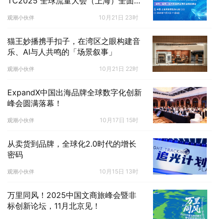
TC2025 全球流量大会（上海）全面启
动
10月21日 23时
观潮小伙伴
猫王妙播携手扣子，在湾区之眼构建音
乐、AI与人共鸣的「场景叙事」
10月21日 22时
观潮小伙伴
ExpandX中国出海品牌全球数字化创新
峰会圆满落幕！
10月17日 15时
观潮小伙伴
从卖货到品牌，全球化2.0时代的增长
密码
10月15日 13时
观潮小伙伴
万里同风！2025中国文商旅峰会暨非
标创新论坛，11月北京见！