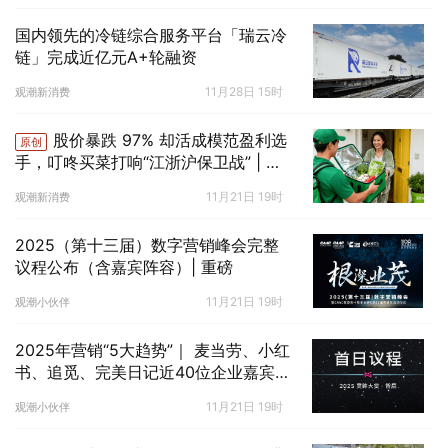
国内领先的冷链综合服务平台「瑞云冷
链」完成近亿元A+轮融资
11月28日 15时
观潮新消费
股价暴跌 97% 却活成模范盈利选
原创
手，叮咚买菜打响“江浙沪保卫战” | 国
潮来报
11月21日 19时
观潮新消费
2025（第十三届）数字营销峰会完整
议程公布（含嘉宾阵容）| 重磅
11月21日 19时
观潮小伙伴
2025年营销“5大趋势”｜ 麦当劳、小红
书、追觅、完美日记近40位企业嘉宾
齐聚灵眸大赏
11月21日 19时
观潮小伙伴