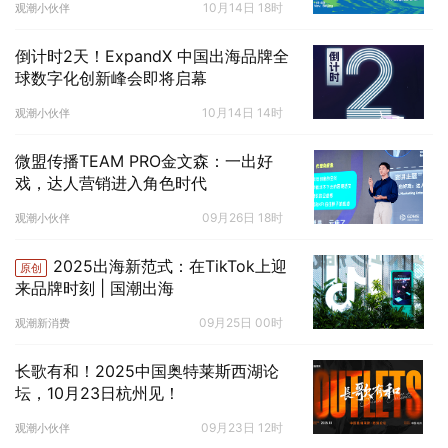
10月14日 18时
观潮小伙伴
倒计时2天！ExpandX 中国出海品牌全
球数字化创新峰会即将启幕
10月14日 14时
观潮小伙伴
微盟传播TEAM PRO金文森：一出好
戏，达人营销进入角色时代
09月26日 18时
观潮小伙伴
2025出海新范式：在TikTok上迎
原创
来品牌时刻 | 国潮出海
09月25日 00时
观潮新消费
长歌有和！2025中国奥特莱斯西湖论
坛，10月23日杭州见！
09月23日 12时
观潮小伙伴