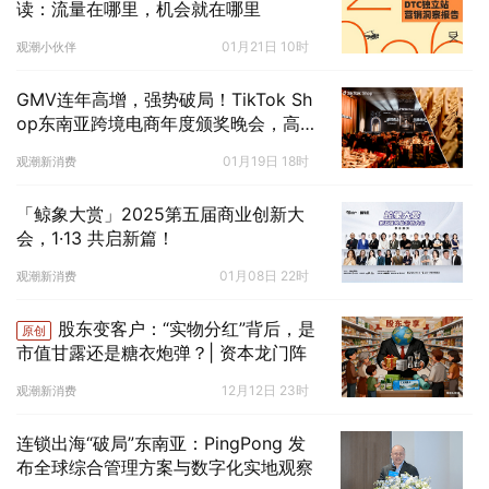
读：流量在哪里，机会就在哪里
01月21日 10时
观潮小伙伴
GMV连年高增，强势破局！TikTok Sh
op东南亚跨境电商年度颁奖晚会，高
光揭幕2026增长新战略
01月19日 18时
观潮新消费
「鲸象大赏」2025第五届商业创新大
会，1·13 共启新篇！
01月08日 22时
观潮新消费
股东变客户：“实物分红”背后，是
原创
市值甘露还是糖衣炮弹？| 资本龙门阵
12月12日 23时
观潮新消费
连锁出海“破局”东南亚：PingPong 发
布全球综合管理方案与数字化实地观察