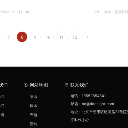
023年10月17日 10时
IPO
润本
婴童护
7
8
9
10
11
12
我们
网站地图
联系我们
电话：13552854341
我们
资讯
邮箱：bd@tidesight.com
我们
快讯
地址：北京市朝阳区建国路37号院
反馈
专题
汇时代中心
活动