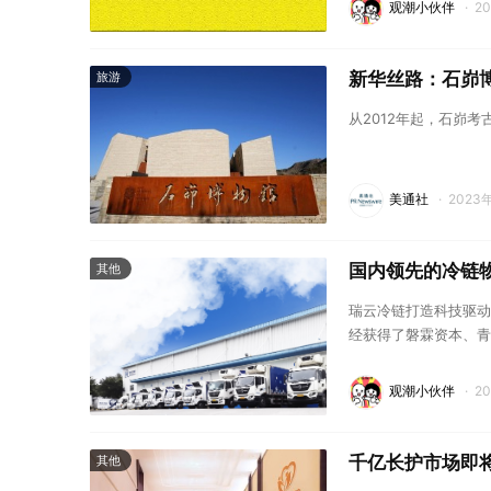
观潮小伙伴
·
2
新华丝路：石峁
旅游
从2012年起，石峁
美通社
·
2023
国内领先的冷链
其他
瑞云冷链打造科技驱动
经获得了磐霖资本、青
强头部企业的投资。
观潮小伙伴
·
2
千亿长护市场即将
其他