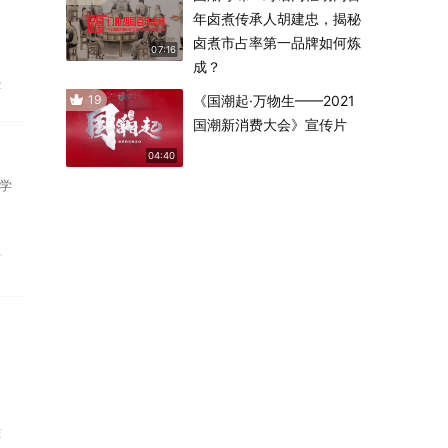
年卤煮传承人胡建忠，揭秘
卤煮市占率第一品牌如何炼
07:16
成？
险
19
《国潮起·万物生——2021
国潮新消费大会》宣传片
04:40
学
灯
店