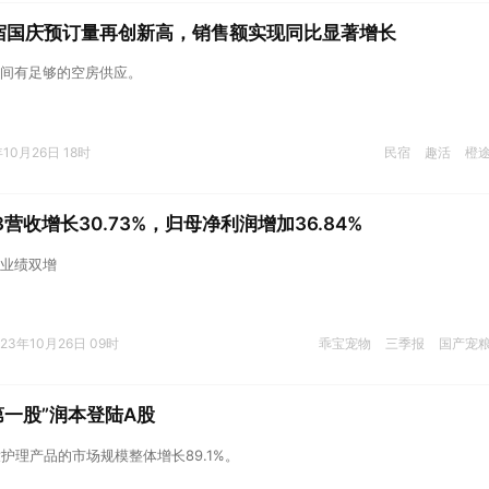
宿国庆预订量再创新高，销售额实现同比显著增长
间有足够的空房供应。
年10月26日 18时
民宿
趣活
橙
营收增长30.73%，归母净利润增加36.84%
业绩双增
023年10月26日 09时
乖宝宠物
三季报
国产宠
第一股”润本登陆A股
婴童护理产品的市场规模整体增长89.1%。