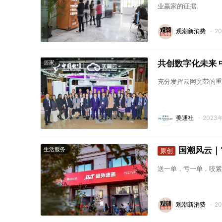
业赢家的证据。
观潮新消费
·
2
共创数字化未来 中
居家
充分发挥云网宽带的重
美通社
·
2023
国潮风云｜“
生活服务
原创
送一单，亏一单，咬紧
观潮新消费
·
2