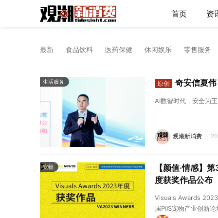
首页
资
最新
食品饮料
医药保健
休闲娱乐
零售服务
奇安信夏伟
生活服务
原创
AI数智时代，安全为
观潮新消费
·
2
【颜值·情感】第3
宠物
度获奖作品公布
Visuals Awards
届PIIS宠物产业创新