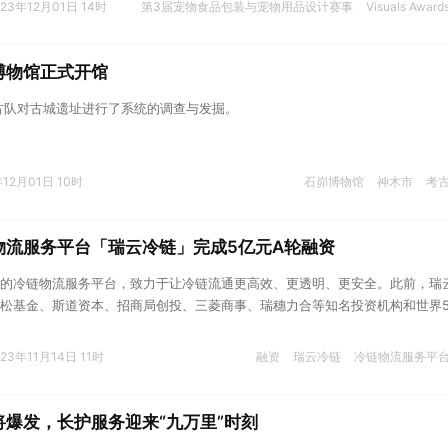
023年12月01日 14时
第3届宠物食品包装与宠物用品设计赛事
Visuals Award
博物馆正式开馆
考古队对古城遗址进行了系统的调查与发掘。
年12月01日 10时
石峁博物馆
神木市
考
物流服务平台「瑞云冷链」完成5亿元A轮融资
的冷链物流服务平台，致力于让冷链流通更高效、更透明、更安全。此前，瑞
松基金、斯道资本、招商局创投、三菱商事、瑞穗力合等知名投资机构和世界5
023年11月14日 11时
融资
瑞云冷链
冷链物流服务平
爆发，长护服务迎来“九万里”时刻