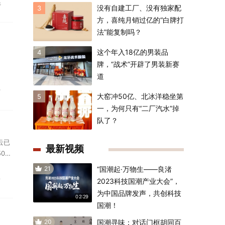
s
没有自建工厂、没有独家配
3
方，喜纯月销过亿的“白牌打
法”能复制吗？
这个年入18亿的男装品
4
牌，“战术”开辟了男装新赛
道
古
大窑冲50亿、北冰洋稳坐第
5
一，为何只有“二厂汽水”掉
队了？
云已
最新视频
00
21
“国潮起·万物生——良渚
台
2023科技国潮产业大会”，
为中国品牌发声，共创科技
02:29
国潮！
20
国潮寻味：对话门框胡同百