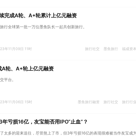
续完成A轮、A+轮累计上亿元融资
旅行全球第一批一万位墨鱼队长一起共创新旅行。
023年11月09日 11时
旅行社交
墨鱼旅行
福成资
A轮、A+轮上亿元融资
交平台。
023年11月06日 15时
墨鱼旅行融资
旅行社交
旅行行
年亏损16亿，友宝能否用IPO“止血”？
了太多的迎来送往，尽管熬上了市，但3年亏损16亿的表现很难被当作友宝成