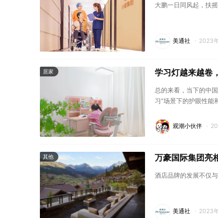
大鹏一日同风起，扶摇
美通社
·
2023
学习灯越来越卷
居家
总的来看，当下的中国
习”场景下的护眼性能
观潮小伙伴
·
2
万豪国际集团亮
其他
酒店品牌的发展不仅与
美通社
·
2023