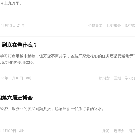
直上九万里。
年11月13日 21时
小橙集团
长护服务
长护
，到底在卷什么？
学习灯市场越来越卷，但万变不离其宗，各路厂家最核心的任务还是要聚焦于“
和智能化的使用体验。
023年11月10日 18时
新消费
国潮
学习
相第六届进博会
经济、服务业的发展同频共振，也响应新一代旅行者的诉求。
年11月09日 13时
旅游
进博会
酒