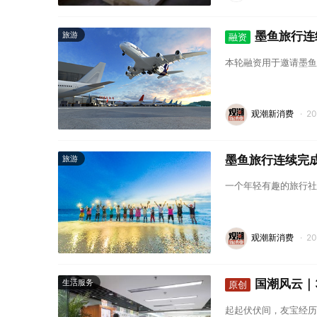
墨鱼旅行连
旅游
融资
本轮融资用于邀请墨鱼
观潮新消费
·
2
墨鱼旅行连续完成
旅游
一个年轻有趣的旅行社
观潮新消费
·
2
国潮风云｜3
生活服务
原创
起起伏伏间，友宝经历