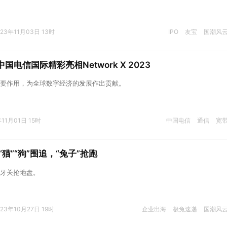
023年11月03日 13时
IPO
友宝
国潮风
国电信国际精彩亮相Network X 2023
要作用，为全球数字经济的发展作出贡献。
年11月01日 15时
中国电信
通信
宽
猫”“狗”围追，“兔子”抢跑
牙关抢地盘。
023年10月27日 19时
企业出海
极兔速递
国潮风