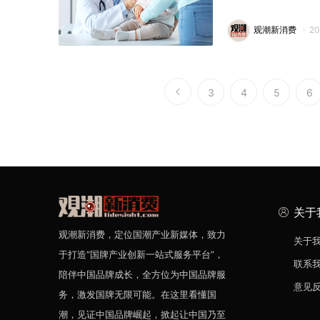
观潮新消费
·
2
3
4
5
6
关于
观潮新消费，定位国潮产业新媒体，致力
关于
于打造“国牌产业创新一站式服务平台”，
联系
陪伴中国品牌成长，全方位为中国品牌服
意见
务，激发国牌无限可能。在这里看懂国
潮，见证中国品牌崛起，掀起让中国乃至