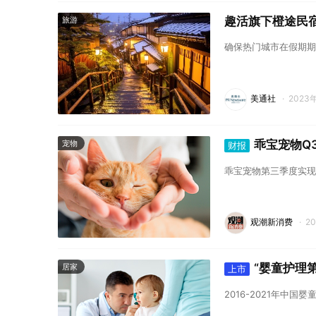
趣活旗下橙途民
旅游
确保热门城市在假期期
美通社
·
2023
乖宝宠物Q3
宠物
财报
乖宝宠物第三季度实现
观潮新消费
·
2
“婴童护理
居家
上市
2016-2021年中国