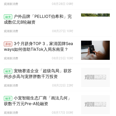
08月28日 09时
观潮新消费
户外品牌「PELLIOT伯希和」完
融资
成数亿元B轮融资
08月27日 10时
观潮新消费
3个月跻身TOP 3，家清囯牌Sea
原创
ways如何借助TikTok入局东南亚？
08月23日 10时
观潮新消费
宠物赛道企业「超级鸟局」获苏
融资
州步步高与宠胖胖数千万投资
08月22日 22时
观潮新消费
小宠智能生态厂商「画法几何」
融资
获数千万元Pre-A轮融资
08月17日 00时
观潮新消费