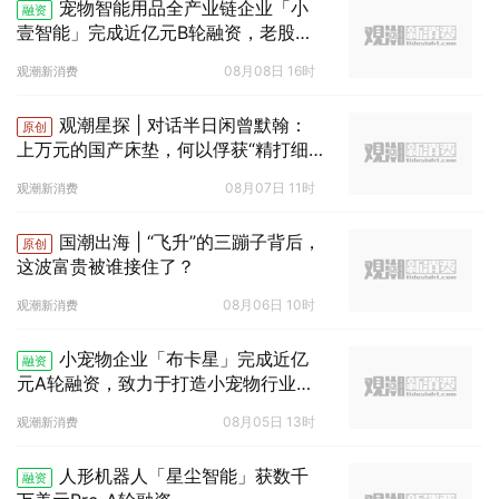
宠物智能用品全产业链企业「小
融资
壹智能」完成近亿元B轮融资，老股东
金鼎资本“创领未莱”基金独家投资
08月08日 16时
观潮新消费
观潮星探 | 对话半日闲曾默翰：
原创
上万元的国产床垫，何以俘获“精打细
算”的消费者？
08月07日 11时
观潮新消费
国潮出海 | “飞升”的三蹦子背后，
原创
这波富贵被谁接住了？
08月06日 10时
观潮新消费
小宠物企业「布卡星」完成近亿
融资
元A轮融资，致力于打造小宠物行业第
一品牌
08月05日 13时
观潮新消费
人形机器人「星尘智能」获数千
融资