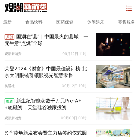
最新
食品饮料
医药保健
休闲娱乐
零售服务
国潮在“县”｜中国最火的县城，一
原创
元生意“点燃”全球
09月12日 11时
观潮新消费
荣登2024《财富》中国最佳设计榜 北
京大明眼镜引领眼视光智慧零售
09月12日 10时
美通社
新生纪智能获数千万元Pre-A+
融资
+轮融资，天堂硅谷独家投资
09月09日 09时
观潮新消费
%莘荟焕新发布会暨主力店签约仪式圆