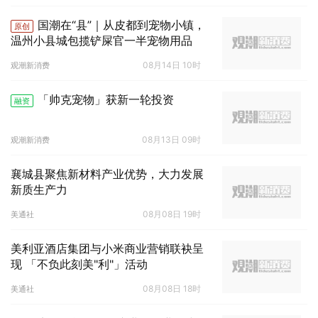
国潮在“县”｜从皮都到宠物小镇，
原创
温州小县城包揽铲屎官一半宠物用品
08月14日 10时
观潮新消费
「帅克宠物」获新一轮投资
融资
08月13日 09时
观潮新消费
襄城县聚焦新材料产业优势，大力发展
新质生产力
08月08日 19时
美通社
美利亚酒店集团与小米商业营销联袂呈
现 「不负此刻美"利"」活动
08月08日 18时
美通社