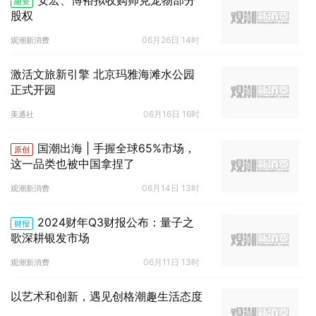
安宏、博裕拟收购帅克宠物部分
融资
股权
06月26日 14时
观潮新消费
激活文旅新引擎 北京玛雅海滩水公园
正式开园
06月16日 16时
美通社
国潮出海 | 手握全球65%市场，
原创
这一品类也被中国拿捏了
06月14日 13时
观潮新消费
2024财年Q3财报公布：量子之
财报
歌深耕银发市场
06月11日 13时
观潮新消费
以艺术和创新，遇见创格潮趣生活态度