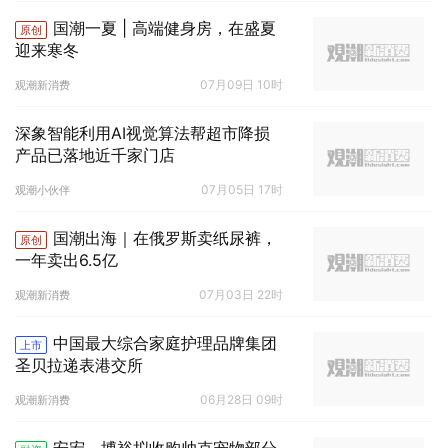
国潮一夏 | 高端健身房，在盛夏
原创
迎来寒冬
07月09日 10时
观潮新消费
深象智能利用AI视觉算法帮超市降损
产品已落地近千家门店
07月05日 17时
观潮小伙伴
国潮出海｜在俄罗斯卖纸尿裤，
原创
一年卖出6.5亿
07月03日 22时
观潮新消费
中国最大综合家庭护理品牌集团
上市
圣贝拉递表港交所
06月28日 09时
观潮新消费