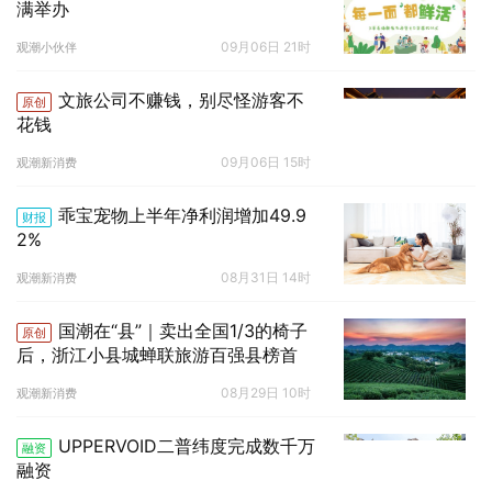
满举办
09月06日 21时
观潮小伙伴
文旅公司不赚钱，别尽怪游客不
原创
花钱
09月06日 15时
观潮新消费
乖宝宠物上半年净利润增加49.9
财报
2%
08月31日 14时
观潮新消费
国潮在“县”｜卖出全国1/3的椅子
原创
后，浙江小县城蝉联旅游百强县榜首
08月29日 10时
观潮新消费
UPPERVOID二普纬度完成数千万
融资
融资