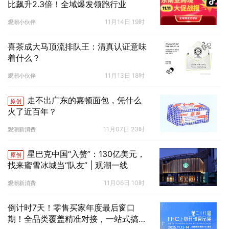
比飙升2.3倍！全域爆发领跑行业
11月14日 19时
观潮小伙伴
喜茶成大马顶流排队王：清真认证意味
着什么？
11月13日 18时
观潮小伙伴
走不出广东的嘉顿面包，凭什么
原创
火了近百年？
11月07日 23时
观潮新消费
星巴克中国“入赘”：130亿美元，
原创
找来蜜雪冰城当“队友” | 观潮一线
11月06日 10时
观潮新消费
倒计时7天！零售买家年度最后窗口
期！全品类覆盖精准对接，一站式搞定