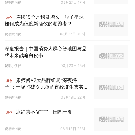
08月27日 17时
观潮新消费
连续19个月稳健增长，瓶子星球
原创
如何成为低度新酒饮的领跑者？
08月25日 00时
观潮新消费
深度报告｜中国消费人群心智地图与品
牌未来战略白皮书
08月23日 15时
观潮小伙伴
康师傅×7大品牌组局“深夜搭
原创
子”：一场打破次元壁的夜经济生态实
验
08月19日 22时
观潮新消费
冰红茶不“红”了 | 国潮一夏
原创
08月13日 23时
观潮新消费