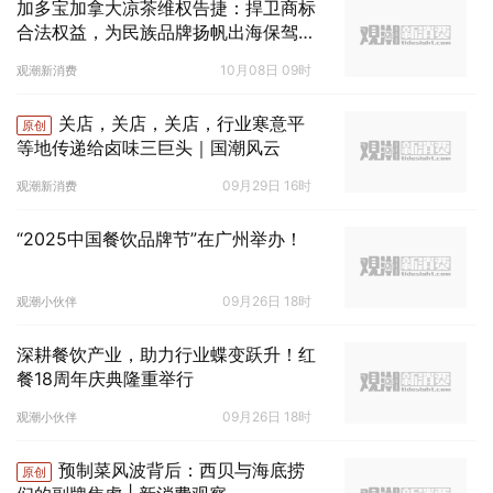
加多宝加拿大凉茶维权告捷：捍卫商标
合法权益，为民族品牌扬帆出海保驾护
航
10月08日 09时
观潮新消费
关店，关店，关店，行业寒意平
原创
等地传递给卤味三巨头｜国潮风云
09月29日 16时
观潮新消费
“2025中国餐饮品牌节”在广州举办！
09月26日 18时
观潮小伙伴
深耕餐饮产业，助力行业蝶变跃升！红
餐18周年庆典隆重举行
09月26日 18时
观潮小伙伴
预制菜风波背后：西贝与海底捞
原创