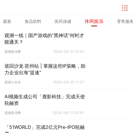
休闲娱乐
最新
食品饮料
医药保健
零售服
观潮一线｜国产游戏的“黑神话”何时才
能通关？
2024-08-21 10:41
观潮新消费
巡回沙龙·苏州站 | 掌握这些IP策略，助
力企业出海“提速”
2024-08-20 11:27
观潮小伙伴
AI视频生成公司「鹿影科技」完成天使
轮融资
2024-08-17 00:41
观潮新消费
「51WORLD」完成2亿元Pre-IPO轮融