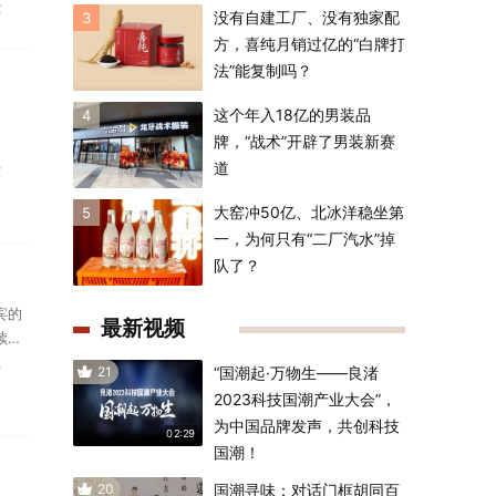
款
没有自建工厂、没有独家配
3
方，喜纯月销过亿的“白牌打
法”能复制吗？
这个年入18亿的男装品
4
牌，“战术”开辟了男装新赛
道
赏
大窑冲50亿、北冰洋稳坐第
5
一，为何只有“二厂汽水”掉
队了？
宾的
最新视频
续共
典
21
“国潮起·万物生——良渚
2023科技国潮产业大会”，
为中国品牌发声，共创科技
02:29
国潮！
20
国潮寻味：对话门框胡同百