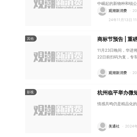
中崛起的新物种和锐公
观潮新消费
·
20
24年11月13日 1
商标节预告 | 
其他
11月23日晚间，华
22日前扫码为复，专
观潮新消费
·
2
杭州临平举办微
影视
情感共鸣仍是精品化的
美通社
·
2024