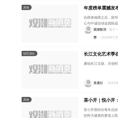
年度榜单震撼发
其他
在榜单揭榜之后，财华
心与中诚信绿金国际战
观潮新消
第十一
费
·
2024年11
长江文化艺术季
综艺演出
赓续长江文脉、共创时
美通社
·
2024年
茶小开｜悦小开
其他
茶小开期待在每年品饮
饮料大健康的赛道上取