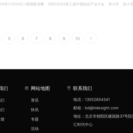
024年11月04日 1
观潮新消费
CBIC2024第三届中国饮品产业大会
茶小开
悦小
5
6
7
8
9
10
我们
网站地图
联系我们
电话：13552854341
我们
资讯
邮箱：bd@tidesight.com
我们
快讯
地址：北京市朝阳区建国路37号院
反馈
专题
汇时代中心
活动