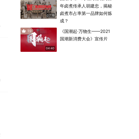
年卤煮传承人胡建忠，揭秘
卤煮市占率第一品牌如何炼
07:16
成？
外
19
《国潮起·万物生——2021
国潮新消费大会》宣传片
04:40
华
进