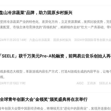
盘山冷凉蔬菜”品牌，助力固原乡村振兴
坚持冷凉蔬菜产业的特色化、差异化方向，立足资源禀赋，发挥比较优势，完
素配置、市场主体培育择优的“四项机制”，精耕细作走好“壮大一产夯基础、带
动力”的“一三二”产业发展新路子，持续推动特色优势产业发展壮大。
024年11月20日 14时
六盘山冷凉蔬菜
固原乡村振兴
2024中国国际零售创新大
司「SEELE」获千万美元Pre-A轮融资，前网易云音乐创始人
戏多模态大模型，革新游戏内容生产方式，打造AI游戏生成的内容平台，让每
戏。
024年11月19日 11时
AIGC
王诗沐
SEELE A
）全球青年创新大会“金领奖”颁奖盛典将在京举行
球青年创新大会暨中国新经济峰会，将继续关注“进化中的新商业”，发现并连接在