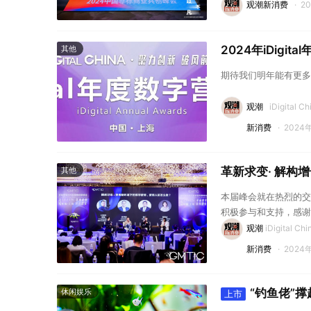
观潮新消费
·
2
2024年iDigi
其他
期待我们明年能有更多
观潮
iDigital Ch
新消费
·
2024
革新求变· 解构
其他
本届峰会就在热烈的交
积极参与和支持，感谢
探行业前沿！
观潮
iDigital Chi
新消费
·
2024
“钓鱼佬”
休闲娱乐
上市