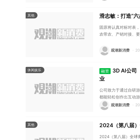
滑志敏：打造“六
其他
固原将认真对标对表，
农带农、产销对接、要
产促繁荣、撬动二产强
观潮新消费
·
2
3D AI公
休闲娱乐
融资
业
公司致力于通过自研游
都能轻松创作出互动游
观潮新消费
·
2
2024（第八届
其他
2024（第八届）全