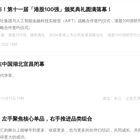
布！第十一届「港股100强」颁奖典礼圆满落幕！
社集团与人工智能金融科技实验室（AIFT）战略合作签约仪式，港股100强研
略合作签约仪式。
届「港股100强」颁奖典礼
2024香港上市公司发展高峰论坛
港股100强研究中
月12日 15时
在中国湖北宜昌闭幕
代华章。
11月11日 11时
湖北
长江
文化艺
：左手聚焦核心单品，右手推进品类组合
汇的舞台上能够学到更多、收获更多，也与更多的伙伴们结识，共同成长、共
得更大的成功。