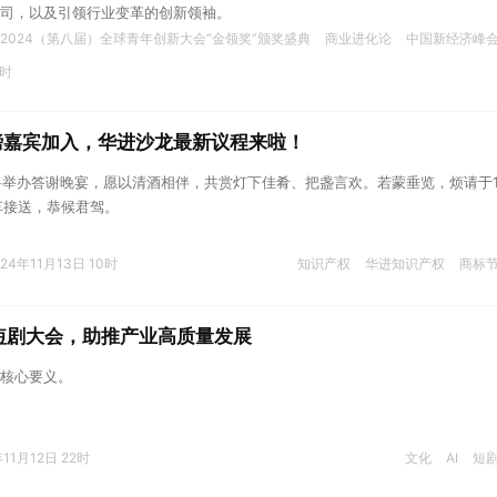
司，以及引领行业变革的创新领袖。
2024（第八届）全球青年创新大会“金领奖”颁奖盛典
商业进化论
中国新经济峰
1时
重磅嘉宾加入，华进沙龙最新议程来啦！
进将举办答谢晚宴，愿以清酒相伴，共赏灯下佳肴、把盏言欢。若蒙垂览，烦请于1
车接送，恭候君驾。
024年11月13日 10时
知识产权
华进知识产权
商标
短剧大会，助推产业高质量发展
核心要义。
年11月12日 22时
文化
AI
短