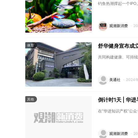
钓鱼热潮撑起一个IPO
观潮新消费
·
2
舒华健身宣布成
体育
共同构建健康、可持续
美通社
·
2024
倒计时1天 | 
其他
在“华进知识产权”公众
观潮新消费
·
2