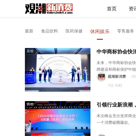
首页
资
最新
食品饮料
医药保健
休闲娱乐
零售服务
中华商标协会快
其他
未来，中华商标协会快
牌建设和商标保护中稳
同为行业发展贡献力量
观潮新消费
·
2
7日 10时
引领行业新浪潮，
其他
本次峰会充分发挥商业
一个消费破圈爆款。