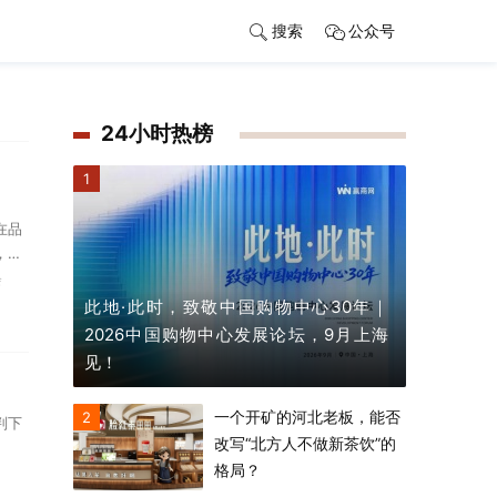
搜索
公众号
24小时热榜
1
在品
，共
会
此地·此时，致敬中国购物中心30年｜
2026中国购物中心发展论坛，9月上海
见！
一个开矿的河北老板，能否
2
判下
改写“北方人不做新茶饮”的
格局？