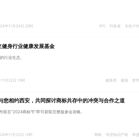
。
024年11月24日 22时
IPO
钓鱼佬
乐欣户
立健身行业健康发展基金
的行业生态。
年11月22日 15时
健身房
健身
舒
华进与您相约西安，共同探讨商标共存中的冲突与合作之道
号留言“2024商标节”即可获取完整版参会攻略。
024年11月22日 12时
商标
华进知识产权
华