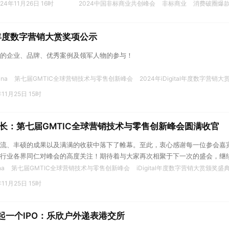
024年11月26日 16时
2024中国非标商业共创峰会
非标商业
消费破圈爆
tal年度数字营销大赏奖项公示
的企业、品牌、优秀案例及领军人物的参与！
ina
第七届GMTIC全球营销技术与零售创新峰会
2024年iDigital年度数字营销大
年11月25日 15时
增长：第七届GMTIC全球营销技术与零售创新峰会圆满收官
流、丰硕的成果以及满满的收获中落下了帷幕。至此，衷心感谢每一位参会嘉
行业各界同仁对峰会的高度关注！期待着与大家再次相聚于下一次的盛会，继
na
第七届GMTIC全球营销技术与零售创新峰会
iDigital年度数字营销大赏颁奖盛
年11月25日 15时
撑起一个IPO：乐欣户外递表港交所