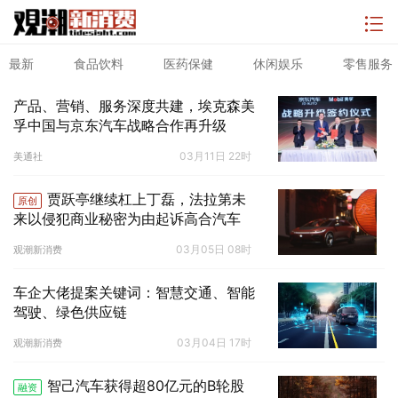
最新
食品饮料
医药保健
休闲娱乐
零售服务
产品、营销、服务深度共建，埃克森美
孚中国与京东汽车战略合作再升级
03月11日 22时
美通社
贾跃亭继续杠上丁磊，法拉第未
原创
来以侵犯商业秘密为由起诉高合汽车
03月05日 08时
观潮新消费
车企大佬提案关键词：智慧交通、智能
驾驶、绿色供应链
03月04日 17时
观潮新消费
智己汽车获得超80亿元的B轮股
融资