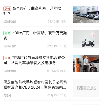
高合停产：曲高和寡，只能挨
原创
打？
02月21日 19时
观潮新消费
eBike厂商「特宙斯」获千万元融
融资
资
02月19日 10时
观潮新消费
宁德时代与滴滴成立换电合资公
原创
司，从网约车场景切入换电服务
01月29日 08时
观潮新消费
黑芝麻智能携手均联智行及其子公司均
联智及亮相CES 2024，聚焦跨域融合
趋势
01月25日 10时
美通社