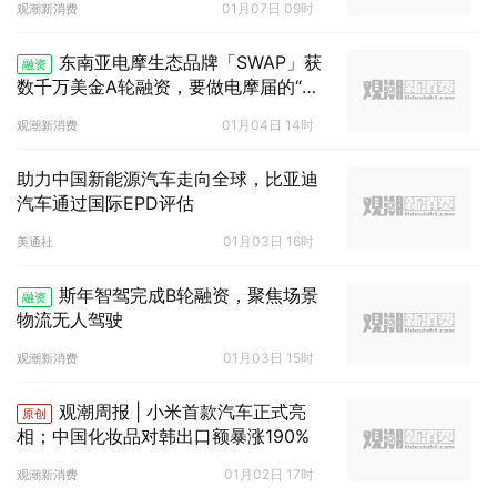
01月07日 09时
观潮新消费
东南亚电摩生态品牌「SWAP」获
融资
数千万美金A轮融资，要做电摩届的“特
斯拉”
01月04日 14时
观潮新消费
助力中国新能源汽车走向全球，比亚迪
汽车通过国际EPD评估
01月03日 16时
美通社
斯年智驾完成B轮融资，聚焦场景
融资
物流无人驾驶
01月03日 15时
观潮新消费
观潮周报 | 小米首款汽车正式亮
原创
相；中国化妆品对韩出口额暴涨190%
01月02日 17时
观潮新消费