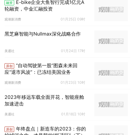
E-bike企业大鱼智行完成1亿元A
融资
轮融资，中金汇融投资
01月25日 09时
观潮新消费
黑芝麻智能与Nullmax深化战略合作
01月24日 17时
美通社
“自动驾驶第一股”图森未来回
原创
应“退市风波”：已冻结美国业务
01月23日 10时
观潮新消费
2023年移远车载全面开花，智能座舱
加速进击
01月18日 10时
美通社
年终盘点｜新造车的2023：你的
原创