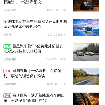
权融资，中银资产领投
03月01日 16时
观潮新消费
宇通纯电动客车在挪威和哈萨克斯坦极
寒天气测试中表现出色
02月29日 11时
美通社
极星汽车获9.5亿美元外部融资，
融资
沃尔沃减持其30%股份
02月29日 09时
观潮新消费
国潮来报｜千亿营收、百亿盈
原创
利，李想的理想仍在延续
02月28日 10时
观潮新消费
隐形巨头 | 缺乏新能源汽车的山
原创
东，何以孕育“轮胎巨鳄”？