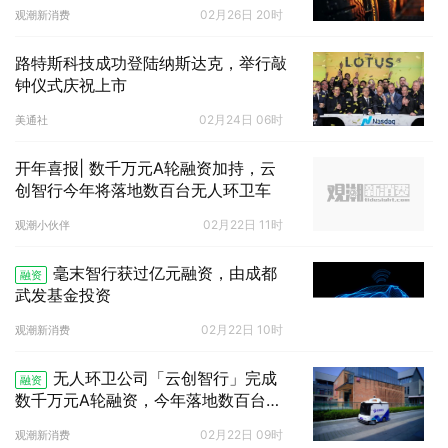
02月26日 20时
观潮新消费
路特斯科技成功登陆纳斯达克，举行敲
钟仪式庆祝上市
02月24日 06时
美通社
开年喜报| 数千万元A轮融资加持，云
创智行今年将落地数百台无人环卫车
02月22日 11时
观潮小伙伴
毫末智行获过亿元融资，由成都
融资
武发基金投资
02月22日 10时
观潮新消费
无人环卫公司「云创智行」完成
融资
数千万元A轮融资，今年落地数百台无
人环卫车
02月22日 09时
观潮新消费