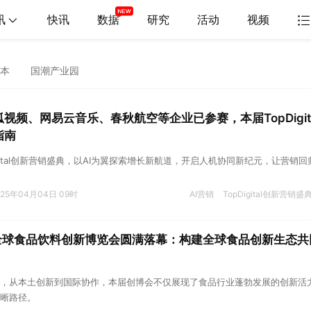
讯
快讯
数据
研究
活动
视频
本
国潮产业园
视频、网易云音乐、春秋航空等企业已参赛，本届TopDigita
指南
Digital创新营销盛典，以AI为翼探索增长新航道，开启人机协同新纪元，让营销回
025年04月04日 09时
AI营销
TopDigital创新营销盛
aily全球食品饮料创新博览会圆满落幕：构建全球食品创新生态共
，从本土创新到国际协作，本届创博会不仅展现了食品行业蓬勃发展的创新活
晰路径。