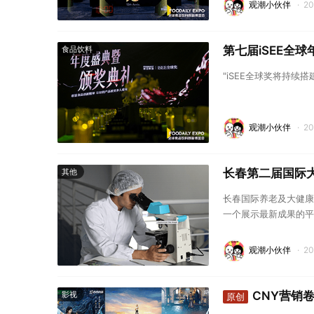
观潮小伙伴
·
2
第七届iSEE全
食品饮料
"iSEE全球奖将持
观潮小伙伴
·
2
长春第二届国际
其他
长春国际养老及大健康
一个展示最新成果的平
新的活力。
观潮小伙伴
·
2
CNY营销
影视
原创