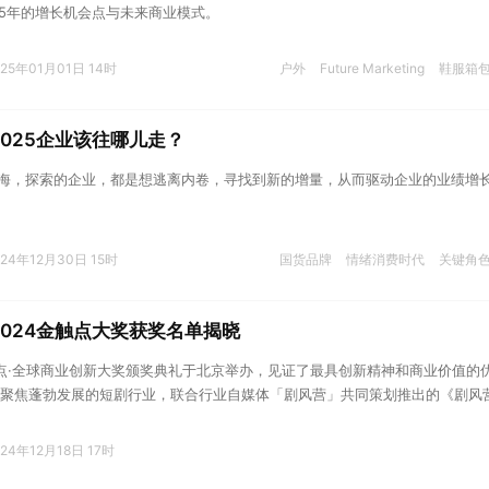
25年的增长机会点与未来商业模式。
025年01月01日 14时
户外
Future Marketing
鞋服箱
025企业该往哪儿走？
出海，探索的企业，都是想逃离内卷，寻找到新的增量，从而驱动企业的业绩增
024年12月30日 15时
国货品牌
情绪消费时代
关键角
024金触点大奖获奖名单揭晓
4金触点·全球商业创新大奖颁奖典礼于北京举办，见证了最具创新精神和商业价值的
聚焦蓬勃发展的短剧行业，联合行业自媒体「剧风营」共同策划推出的《剧风营
系列榜单。
024年12月18日 17时