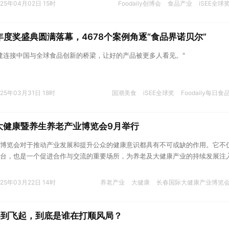
025年04月02日 15时
Foodaily创博会
食品产业
iSEE全球
球年度奖盛典圆满落幕，4678个案例角逐“食品界诺贝尔”
续搭建连接中国与全球食品创新的桥梁，让好的产品被更多人看见。"
025年03月31日 18时
国潮美食
iSEE全球奖
Foodaily每日食
大健康暨养生养老产业博览会9月举行
博览会对于推动产业发展和提升公众的健康意识都具有不可或缺的作用。它不
台，也是一个促进合作与交流的重要场所，为养老及大健康产业的持续发展注
025年03月22日 14时
养老产业
大健康
长春国际大健康产业博览
卷到飞起，到底是谁在打顺风局？