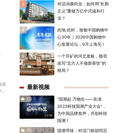
奖
对话润康药业：如何用“长期
3
主义”重做万亿中式滋补行
业？
此地·此时，致敬中国购物中
4
心30年｜2026中国购物中
心发展论坛，9月上海见！
品
一个开矿的河北老板，能否
5
改写“北方人不做新茶饮”的
格局？
仅是
最新视频
入了
21
“国潮起·万物生——良渚
会
2023科技国潮产业大会”，
为中国品牌发声，共创科技
02:29
国潮！
20
国潮寻味：对话门框胡同百