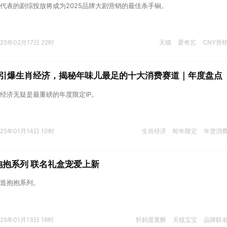
代表的剧综投放将成为2025品牌大剧营销的最佳杀手锏。
025年02月17日 22时
天猫
爱奇艺
CNY营
引爆生肖经济，揭秘年味儿最足的十大消费赛道｜年度盘点
经济无疑是最重磅的年度限定IP。
025年01月14日 10时
生肖经济
蛇年限定
年货消
抱抱系列 联名礼盒宠爱上新
造抱抱系列。
025年01月13日 16时
轩妈蛋黄酥
天线宝宝
品牌联