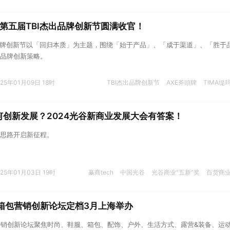
4第五届TBI杰出品牌创新节圆满收官！
杰出品牌创新节以「回归本质」为主题，围绕「始于产品」、「成于渠道」、「胜于
品牌创新策略。
025年01月09日 18时
TBI杰出品牌创新节
AXE斧頭牌
TIMA缇
创新发展？2024光谷新商业发展大会有答案！
思路开启新征程。
025年01月03日 19时
赢商tech
中国光谷
光谷商业“五新”奖
百货商
服箱包营销创新论坛定档3月上海举办
包营销创新论坛聚焦时尚、鞋服、箱包、配饰、户外、生活方式、露营&装备、运