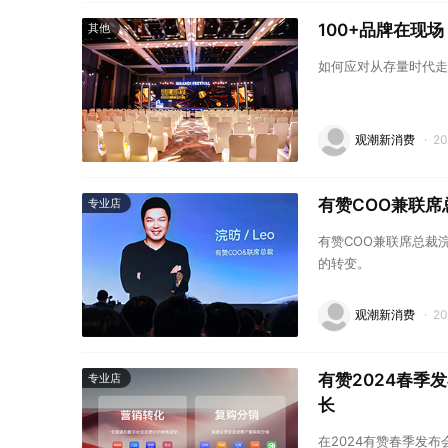
100+品牌在现
其他
如何应对从存量时代走
观潮新消费
·
2
有赞COO兼联
专业店
有赞COO兼联席总裁
的转变。
观潮新消费
·
2
有赞2024春季
专业店
长
在2024有赞春季发