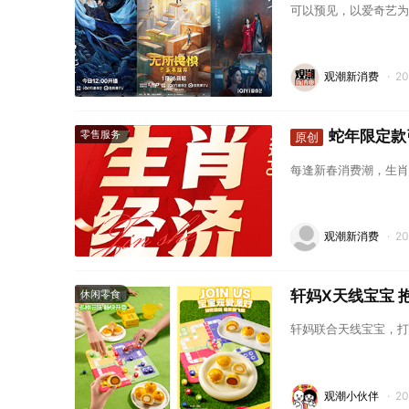
可以预见，以爱奇艺为
观潮新消费
·
2
蛇年限定款
零售服务
原创
每逢新春消费潮，生肖
观潮新消费
·
2
轩妈X天线宝宝 
休闲零食
轩妈联合天线宝宝，打
观潮小伙伴
·
2