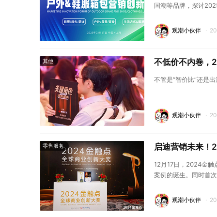
国潮等品牌，探讨20
观潮小伙伴
·
2
不低价不内卷，2
其他
不管是“智价比”还是
观潮小伙伴
·
2
启迪营销未来！2
零售服务
12月17日，202
案例的诞生。同时首次
24年微短剧影响力》
观潮小伙伴
·
2