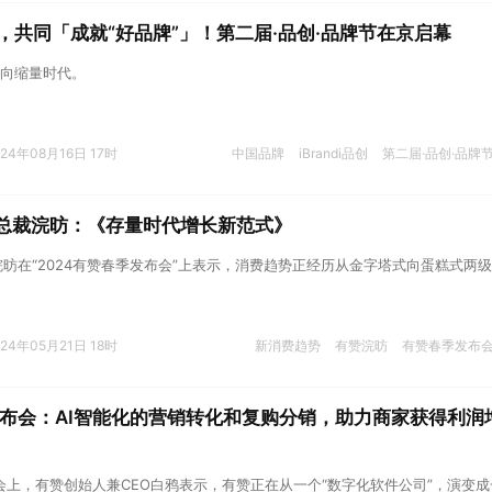
场，共同「成就“好品牌”」！第二届·品创·品牌节在京启幕
向缩量时代。
024年08月16日 17时
中国品牌
iBrandi品创
第二届·品创·品牌
席总裁浣昉：《存量时代增长新范式》
浣昉在“2024有赞春季发布会”上表示，消费趋势正经历从金字塔式向蛋糕式两
024年05月21日 18时
新消费趋势
有赞浣昉
有赞春季发布
发布会：AI智能化的营销转化和复购分销，助力商家获得利润
布会上，有赞创始人兼CEO白鸦表示，有赞正在从一个“数字化软件公司”，演变成