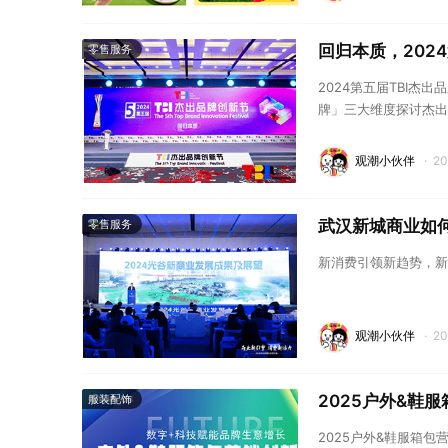
回归本质，202
零售服务
2024第五届TBI
牌」三大维度探讨杰出
观潮小伙伴
·
2
武汉新城商业如何
零售服务
新消费引领新趋势，新
观潮小伙伴
·
2
2025户外&鞋
服装配饰
2025户外&鞋服箱