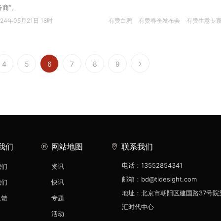
务商”。
024年05月21日 18时
有赞白鸦
有赞春季发布会
有赞生意专
4
5
6
7
8
9
我们
网站地图
联系我们
电话：13552854341
我们
资讯
邮箱：bd@tidesight.com
我们
快讯
地址：北京市朝阳区建国路37号院
反馈
专题
汇时代中心
活动