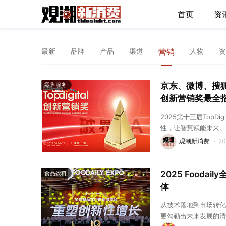
首页
资
最新
品牌
产品
渠道
营销
人物
资
京东、微博、搜狐
零售服务
创新营销奖最全
2025第十三届Top
性，让智慧赋能未来。
观潮新消费
·
2
2025 Food
食品饮料
体
从技术落地到市场转化
更勾勒出未来发展的清