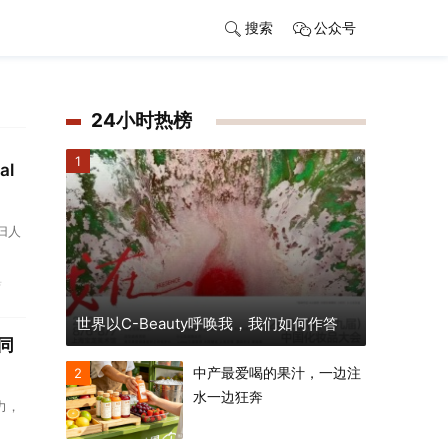
搜索
公众号
24小时热榜
1
l
归人
典
世界以C-Beauty呼唤我，我们如何作答
同
中产最爱喝的果汁，一边注
2
水一边狂奔
力，