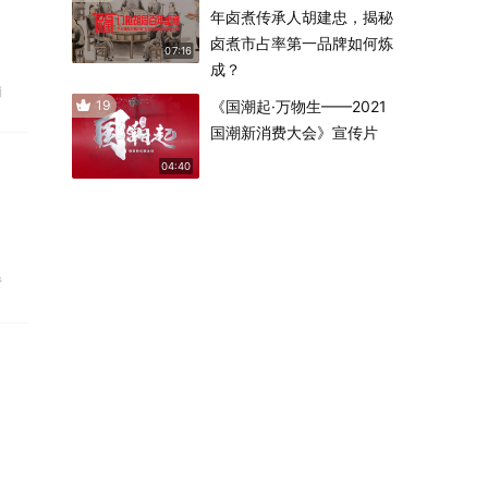
年卤煮传承人胡建忠，揭秘
卤煮市占率第一品牌如何炼
07:16
成？
销
19
《国潮起·万物生——2021
国潮新消费大会》宣传片
04:40
费
名