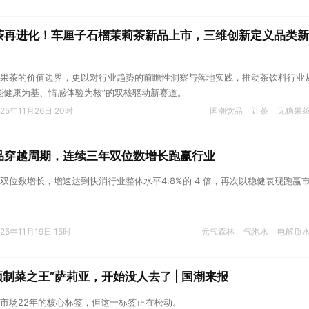
茶再进化！车厘子石榴茉莉茶新品上市，三维创新定义品类新
果茶的价值边界，更以对行业趋势的前瞻性洞察与落地实践，推动茶饮料行业
能健康为基、情感体验为核”的双核驱动新赛道。
025年11月26日 20时
国潮饮品
让茶
无糖果
品穿越周期，连续三年双位数增长跑赢行业
双位数增长，增速达到快消行业整体水平4.8%的 4 倍，再次以稳健表现跑赢
025年11月19日 15时
元气森林
气泡水
电解质
预制菜之王”萨莉亚，开始没人去了 | 国潮来报
市场22年的核心标签，但这一标签正在松动。