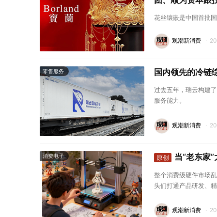
团、顺为资本跟
花丝镶嵌是中国首批国
观潮新消费
·
2
国内领先的冷链
零售服务
过去五年，瑞云构建了
服务能力。
观潮新消费
·
2
当“老东家”
消费电子
原创
整个消费级硬件市场乱
头们打通产品研发、精
位。
观潮新消费
·
2