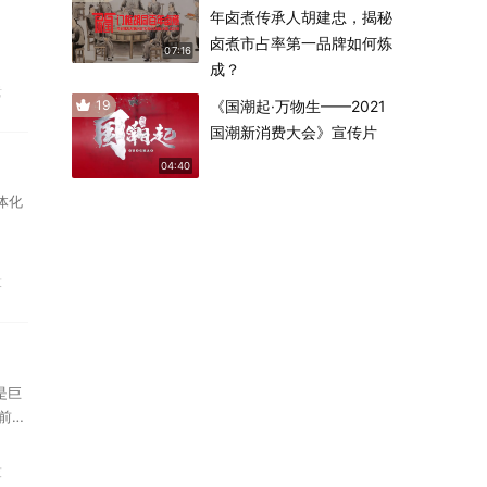
年卤煮传承人胡建忠，揭秘
卤煮市占率第一品牌如何炼
07:16
成？
遗
19
《国潮起·万物生——2021
国潮新消费大会》宣传片
04:40
体化
投
是巨
前站
技