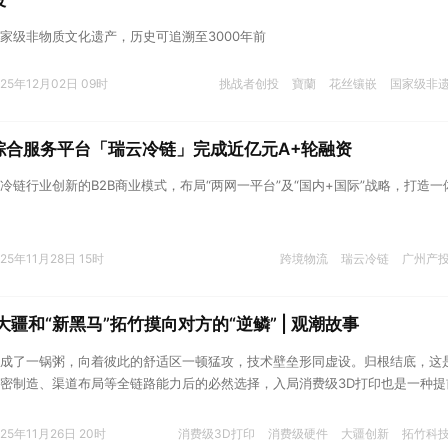
投
家级非物质文化遗产，历史可追溯至3000年前
025年12月02日 09时
挑战者创投
寶蘭
花丝镶嵌
国家级非
综合服务平台「瑞云冷链」完成近亿元A+轮融资
冷链行业创新的B2B商业模式，布局“两网一平台”及“国内+国际”战略，打造一
025年11月28日 15时
跨境物流
瑞云冷链
广州产
大疆和“新黑马”拓竹摸向对方的“逆鳞” | 观潮故事
成了一锅粥，向着彼此的舒适区一顿猛攻，技术壁垒形同虚设。归根结底，这
密制造、渠道布局等全链路能力后的必然选择，入局消费级3D打印也是一种提
025年11月26日 20时
消费级3D打印
消费级硬件
大疆创新
拓竹科