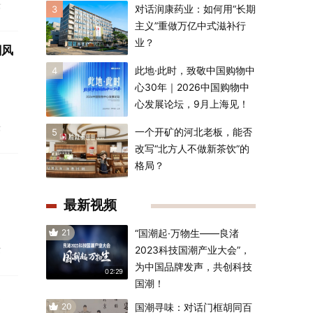
云
对话润康药业：如何用“长期
3
主义”重做万亿中式滋补行
业？
潮风
此地·此时，致敬中国购物中
4
心30年｜2026中国购物中
心发展论坛，9月上海见！
云
一个开矿的河北老板，能否
5
改写“北方人不做新茶饮”的
格局？
最新视频
21
“国潮起·万物生——良渚
食
2023科技国潮产业大会”，
为中国品牌发声，共创科技
02:29
国潮！
20
国潮寻味：对话门框胡同百