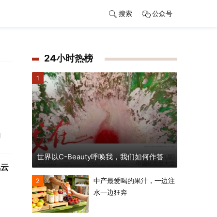
搜索
公众号
24小时热榜
1
朝
世界以C-Beauty呼唤我，我们如何作答
风云
中产最爱喝的果汁，一边注
2
水一边狂奔