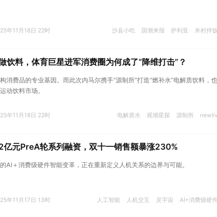
025年11月18日 22时
沙县小吃
国潮来报
萨利亚
米村拌
做饮料，体育巨星进军消费圈为何成了“降维打击”？
构消费品的专业基因。而此次内马尔携手“源制所”打造“燃补水”电解质饮料，
运动饮料市场。
025年11月18日 22时
电解质水
观潮星探
源制所
newli
2亿元PreA轮系列融资，双十一销售额暴涨230%
的AI＋消费级硬件智能变革，正在重新定义人机关系的边界与可能。
025年11月17日 13时
人工智能
人机交互
灵宇宙
AI+消费级硬