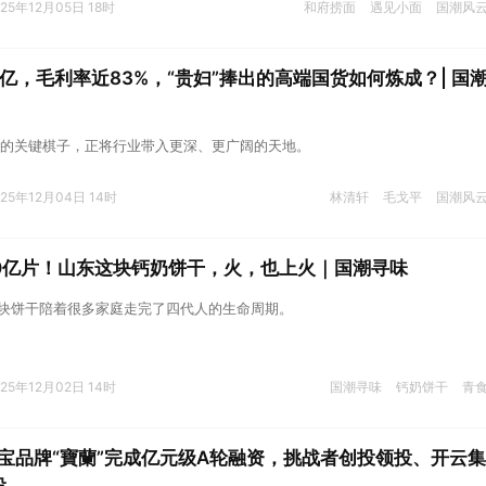
025年12月05日 18时
和府捞面
遇见小面
国潮风
2亿，毛利率近83%，“贵妇”捧出的高端国货如何炼成？| 国
的关键棋子，正将行业带入更深、更广阔的天地。
025年12月04日 14时
林清轩
毛戈平
国潮风
0亿片！山东这块钙奶饼干，火，也上火｜国潮寻味
一块饼干陪着很多家庭走完了四代人的生命周期。
025年12月02日 14时
国潮寻味
钙奶饼干
青
宝品牌“寶蘭”完成亿元级A轮融资，挑战者创投领投、开云集