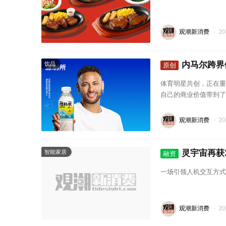
观潮新消费
·
2
内马尔跨界
饮品
原创
体育明星共创，正在重
自己的商业价值带到了
观潮新消费
·
2
灵宇宙再获
智能家居
融资
一场引领人机交互方式
观潮新消费
·
2