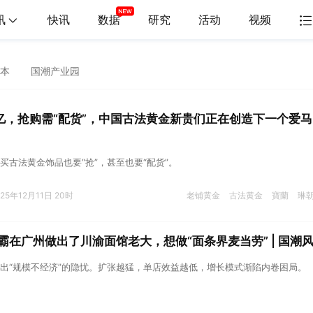
讯
快讯
数据
研究
活动
视频
本
国潮产业园
亿，抢购需“配货”，中国古法黄金新贵们正在创造下一个爱马
买古法黄金饰品也要“抢”，甚至也要“配货”。
025年12月11日 20时
老铺黄金
古法黄金
寶蘭
琳
学霸在广州做出了川渝面馆老大，想做“面条界麦当劳” | 国潮
出“规模不经济”的隐忧。扩张越猛，单店效益越低，增长模式渐陷内卷困局。