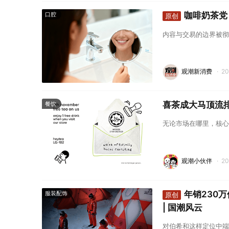
咖啡奶茶党
口腔
原创
内容与交易的边界被彻
观潮新消费
·
2
喜茶成大马顶流
餐饮
无论市场在哪里，核心
观潮小伙伴
·
2
年销230
服装配饰
原创
| 国潮风云
对伯希和这样定位中端