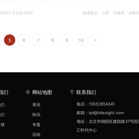
025年11月12日 00时
国潮风云
户外
伯希和
冲锋
5
6
7
8
9
10
我们
网站地图
联系我们
电话：13552854341
我们
资讯
邮箱：bd@tidesight.com
我们
快讯
地址：北京市朝阳区建国路37号院
反馈
专题
汇时代中心
活动