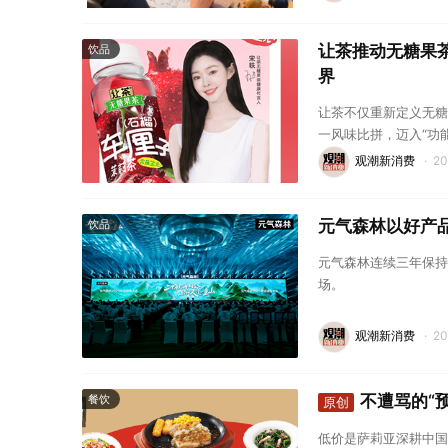
让茶推动无糖果
饮品
界
让茶不仅重新定义无糖
一风味比拼，迈入“功
观潮新消费
·
2
元气森林以好产
饮品
元气森林连续三年保持
场。
观潮新消费
·
2
不遭骂的“
餐饮
原创
低价是萨莉亚深耕中国