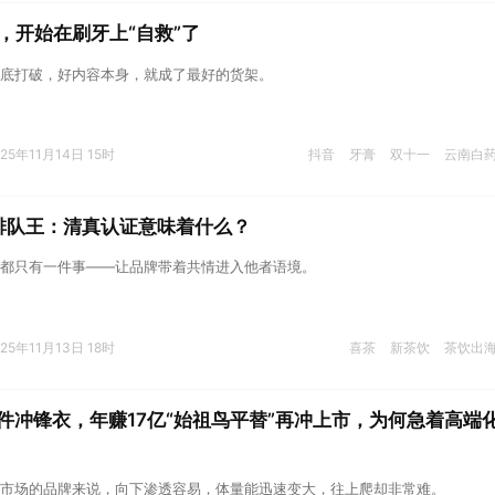
，开始在刷牙上“自救”了
底打破，好内容本身，就成了最好的货架。
025年11月14日 15时
抖音
牙膏
双十一
云南白
排队王：清真认证意味着什么？
都只有一件事——让品牌带着共情进入他者语境。
025年11月13日 18时
喜茶
新茶饮
茶饮出
万件冲锋衣，年赚17亿“始祖鸟平替”再冲上市，为何急着高端
市场的品牌来说，向下渗透容易，体量能迅速变大，往上爬却非常难。