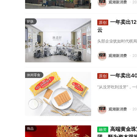
观潮新消费
·
2
一年卖出1
护肤
原创
云
头部企业犹如时代棋局
观潮新消费
·
2
一年卖出4
休闲零食
原创
“从没牙吃到没牙”，
观潮新消费
·
2
高端黄金珠
饰品
融资