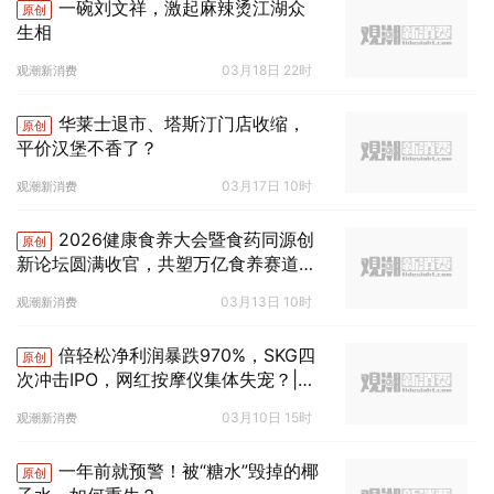
一碗刘文祥，激起麻辣烫江湖众
原创
生相
03月18日 22时
观潮新消费
华莱士退市、塔斯汀门店收缩，
原创
平价汉堡不香了？
03月17日 10时
观潮新消费
2026健康食养大会暨食药同源创
原创
新论坛圆满收官，共塑万亿食养赛道新
增量
03月13日 10时
观潮新消费
倍轻松净利润暴跌970%，SKG四
原创
次冲击IPO，网红按摩仪集体失宠？|
国潮来报
03月10日 15时
观潮新消费
一年前就预警！被“糖水”毁掉的椰
原创