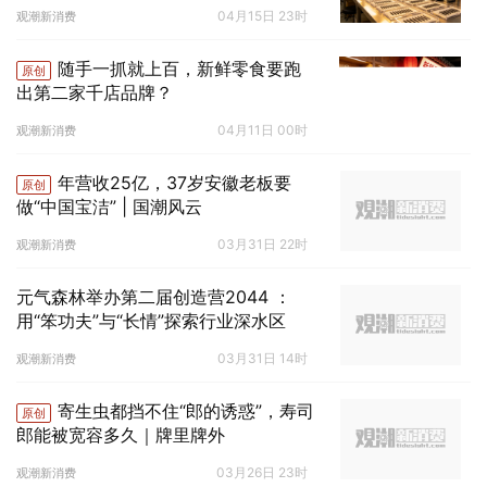
04月15日 23时
观潮新消费
随手一抓就上百，新鲜零食要跑
原创
出第二家千店品牌？
04月11日 00时
观潮新消费
年营收25亿，37岁安徽老板要
原创
做“中国宝洁” | 国潮风云
03月31日 22时
观潮新消费
元气森林举办第二届创造营2044 ：
用“笨功夫”与“长情”探索行业深水区
03月31日 14时
观潮新消费
寄生虫都挡不住“郎的诱惑”，寿司
原创
郎能被宽容多久｜牌里牌外
03月26日 23时
观潮新消费