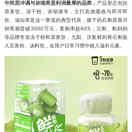
中间层冲调与浓缩类是利润最厚的品类，
产品形态包括
原浆饮、冻干粉、浓缩液等，主打高效吸收与即开即
饮。滋仙草是这一赛道的典型代表，旗下的石斛原浆月
销售额曾破3000万元，复购率超60%；元斛、斛妈妈
等品牌专攻冻干粉和原浆饮，九阳、沃集鲜则将石斛嵌
入豆浆粉、汤料包，在用户日常习惯中植入滋补元素。