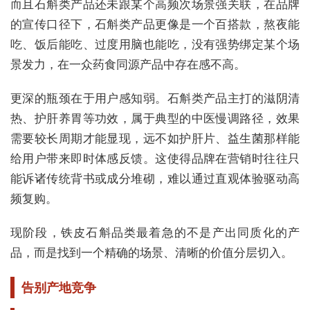
而且石斛类产品还未跟某个高频次场景强关联，在品牌
的宣传口径下，石斛类产品更像是一个百搭款，熬夜能
吃、饭后能吃、过度用脑也能吃，没有强势绑定某个场
景发力，在一众药食同源产品中存在感不高。
更深的瓶颈在于用户感知弱。石斛类产品主打的滋阴清
热、护肝养胃等功效，属于典型的中医慢调路径，效果
需要较长周期才能显现，远不如护肝片、益生菌那样能
给用户带来即时体感反馈。这使得品牌在营销时往往只
能诉诸传统背书或成分堆砌，难以通过直观体验驱动高
频复购。
现阶段，铁皮石斛品类最着急的不是产出同质化的产
品，而是找到一个精确的场景、清晰的价值分层切入。
告别产地竞争