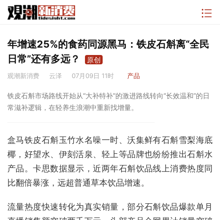
年增速25%的食药同源黑马：铁皮石斛离“全民
日常”还有多远？
原创
观潮新消费
云泽
07月09日 11时
产品
铁皮石斛市场路线开始从“大补特补”的激进路线转向“长效温和”的日
常滋补逻辑，在轻养生浪潮中重新找增量。
盒马铁皮石斛玉竹水名噪一时、沃集鲜有石斛雪梨海底
椰，好望水、伊刻活泉、轻上等品牌也纷纷推出石斛水
产品。卡思数据显示，近两年石斛饮品线上消费热度同
比翻倍暴涨，远超普通草本饮品增速。
流量热度快速转化为真实销量，部分石斛饮品爆款单月