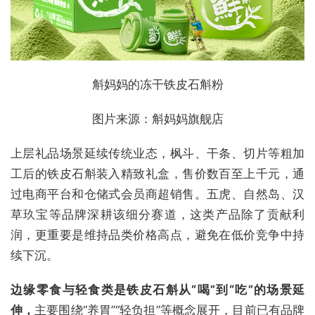
斛妈妈的冻干铁皮石斛粉
图片来源：斛妈妈旗舰店
上层礼品场景延续传统业态，枫斗、干条、切片等粗加
工后的铁皮石斛装入精致礼盒，售价数百至上千元，通
过电商平台和仓储式会员商超销售。五虎、自然岛、汉
草玖宝等品牌深耕该细分赛道，这类产品除了贡献利
润，更重要是维持品类价格高点，避免在低价竞争中持
续下沉。
边缘零食与轻食类是铁皮石斛从“喝”到“吃”的场景延
伸，
主要围绕“养胃”“轻负担”等概念展开，目前已有品牌