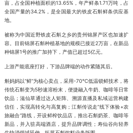
亩，占全国种植面积的13.65%，年产鲜条1.71万吨，占
全国产量的34.2%，是全国最大的铁皮石斛鲜条供应基
地。
被称为中国近野铁皮石斛之乡的贵州锦屏产区也加速扩
容。目前锦屏石斛种植基地的规模已接近2万亩，在新品
种锦屏1号的推广加持下，产值已超过5亿元。
上游产能底座打好，下游品牌端的动作紧随其后。
斛妈妈以“鲜”为核心卖点，采用-70℃低温锁鲜技术，将
传统石斛变为5秒速溶粉末，便捷融入牛奶、咖啡等日常
饮品；滋仙草通过达人矩阵、溯源直播及私域运营构建
信任，实现高转化与高复购；江斛传说走“线下体验+农
旅融合”路线，开设鲜榨饮品店，推出石斛奶茶、咖啡等
新品，并入驻高端酒店，提升品牌调性；寿仙谷向轻养
生快消领域延伸，拓展石斛饮料业务版图。