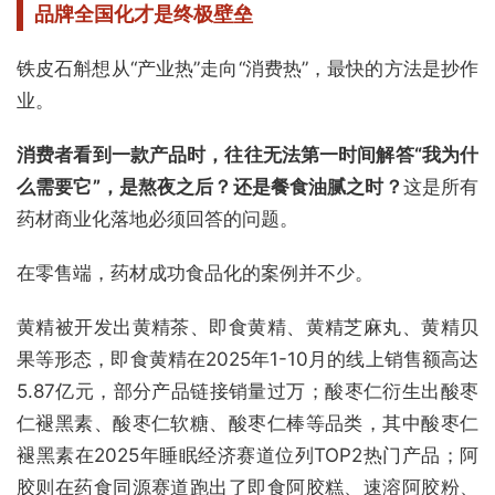
品牌全国化才是终极壁垒
铁皮石斛想从“产业热”走向“消费热”，最快的方法是抄作
业。
消费者看到一款产品时，往往无法第一时间解答“我为什
么需要它”，是熬夜之后？还是餐食油腻之时？
这是所有
药材商业化落地必须回答的问题。
在零售端，药材成功食品化的案例并不少。
黄精被开发出黄精茶、即食黄精、黄精芝麻丸、黄精贝
果等形态，即食黄精在2025年1-10月的线上销售额高达
5.87亿元，部分产品链接销量过万；酸枣仁衍生出酸枣
仁褪黑素、酸枣仁软糖、酸枣仁棒等品类，其中酸枣仁
褪黑素在2025年睡眠经济赛道位列TOP2热门产品；阿
胶则在药食同源赛道跑出了即食阿胶糕、速溶阿胶粉、