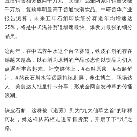
直播销售额突破两千万元，头部产品全网累计销量突破
千万袋，复购率明显高于普通快消饮品。中研普华产业
报告测算，未来五年石斛即饮细分赛道年均增速达
25%，将是中式滋补赛道增速最快、爆发力最强的细分
品类。
这两年，在中式养生水这个百亿赛道，铁皮石斛的存在
感越来越高，以石斛为原料的产品形态也以饮品为切入
点逐渐丰富起来。社交媒体上，#石斛原浆、#石斛鲜
汁、#熬夜石斛水等话题持续刷屏，养生博主、职场达
人、美食达人批量打卡分享，形成全网自发种草的传播
浪潮。
铁皮石斛，这株被《道藏》列为“九大仙草之首”的珍稀
药材，就这样从药柜走进零售货架，开启了下“凡”之
路。