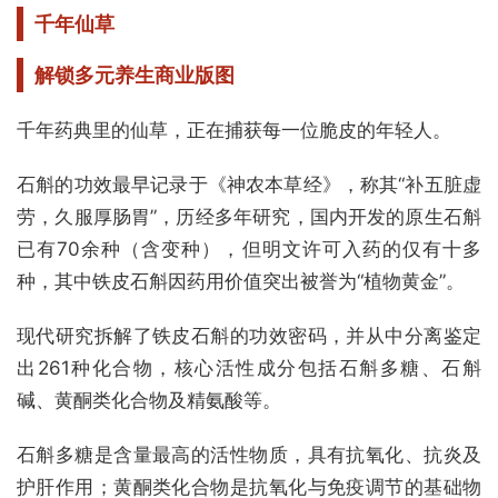
千年仙草
解锁多元养生商业版图
千年药典里的仙草，正在捕获每一位脆皮的年轻人。
石斛的功效最早记录于《神农本草经》，称其“补五脏虚
劳，久服厚肠胃”，历经多年研究，国内开发的原生石斛
已有70余种（含变种），但明文许可入药的仅有十多
种，其中铁皮石斛因药用价值突出被誉为“植物黄金”。
现代研究拆解了铁皮石斛的功效密码，并从中分离鉴定
出261种化合物，核心活性成分包括石斛多糖、石斛
碱、黄酮类化合物及精氨酸等。
石斛多糖是含量最高的活性物质，具有抗氧化、抗炎及
护肝作用；黄酮类化合物是抗氧化与免疫调节的基础物