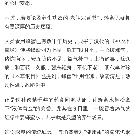
的心理安慰。
不过，若要论及养生功效的“老祖宗背书”，蜂蜜无疑拥
有更深厚的历史底蕴。
人类食用蜂蜜已有数千年历史，成书于汉代的《神农本
草经》便将蜂蜜列为上品，称其“味甘平，主心腹邪气，
诸惊痫痉，安五脏诸不足，益气补中，止痛解毒，除众
病，和百药。久服，强志轻身，不饥不老”。明代李时珍
的《本草纲目》也提到，蜂蜜“生则性凉，故能清热；熟
则性温，故能补中”。
正是这种跨越千年的药食同源认证，让蜂蜜水轻松拿
下“液体黄金”的美誉。尤其在冬日里，一碗冒着热气的
红糖生姜蜂蜜水，几乎就是典型的养生场景。
这份深厚的传统底蕴，与消费者对“健康甜”的渴求也形