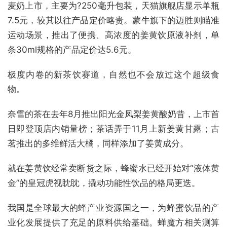
麦奶上市，主要为?250毫升包装，天猫旗舰店显示单瓶
7.5元，较其以往产品定价略贵。蒙牛旗下的迈胜则瞄准
运动场景，推出了便携、高浓度的姜黄饮原液补剂，单
条30ml规格的产品定价达5.6元。
极度内卷的新茶饮赛道，自然也不会放过这个超级食
物。
奈雪的茶在去年8月推出阳光金凤梨姜黄酸奶昔，上市首
日即登顶店内销量榜；茶话弄于11月上新姜黄甘露；古
茗推出的多维鲜活大橘，同样添加了姜黄成分。
就在姜黄饮经常卖断货之际，蜂蜜水已经开始对“液体黄
金”的皇冠虎视眈眈，撬动功能性饮品的格局更迭。
我国是全球最大的蜂产业资源国之一，为蜂蜜饮品的产
业化发展提供了充足的原料供给基础。蝉魔方相关测算