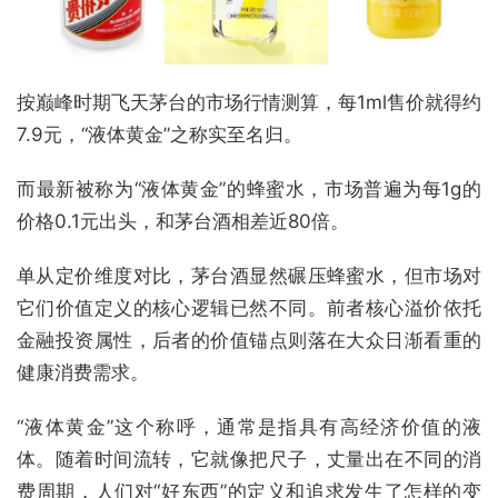
按巅峰时期飞天茅台的市场行情测算，每1ml售价就得约
7.9元，“液体黄金”之称实至名归。
而最新被称为“液体黄金”的蜂蜜水，市场普遍为每1g的
价格0.1元出头，和茅台酒相差近80倍。
单从定价维度对比，茅台酒显然碾压蜂蜜水，但市场对
它们价值定义的核心逻辑已然不同。前者核心溢价依托
金融投资属性，后者的价值锚点则落在大众日渐看重的
健康消费需求。
“液体黄金”这个称呼，通常是指具有高经济价值的液
体。随着时间流转，它就像把尺子，丈量出在不同的消
费周期，人们对“好东西”的定义和追求发生了怎样的变