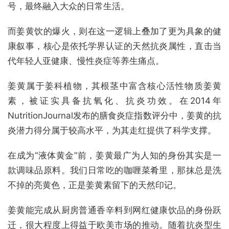
号，最终融入大众的日常生活。
而姜黄饮的爆火，则在这一逻辑上叠加了更为具象的健
康叙事，核心是依托学界认证的天然抗炎属性，直击当
代年轻人亚健康、慢性炎症等养生痛点。
姜黄属于姜科植物，其根茎中富含核心活性物质姜黄
素，被证实具备抗氧化、抗炎功效。在2014年
NutritionJournal发布的膳食炎症指数评分中，姜黄的抗
炎潜力得分属于较高水平，为其走红提供了科学支撑。
在成为“液体黄金”前，姜黄最广为人知的身份其实是一
款调味品原料。我们日常吃的咖喱菜肴里，那抹总是洗
不掉的亮黄色，正是姜黄素留下的天然印记。
姜黄能完成从厨房普通香辛料到网红健康饮品的身份跃
迁，很大程度上得益于欧美市场的推动。随着抗炎型生