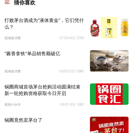
猜你喜欢
打败茅台酒成为“液体黄金”，它们凭什
么？
07月04日 21时
观潮新消费
“酱香拿铁”单品销售额破亿
09月05日 09时
观潮新消费
锅圈商城首场茅台抢购活动圆满结束
新一轮抢购资格获取今日开启
06月14日 16时
观潮小伙伴
锅圈竟然卖茅台了