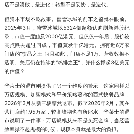
店不是溃败，是进化；转型不是妥协，是迭代。
但资本市场不吃故事。蜜雪冰城的前车之鉴就在眼前。
2025年3月，蜜雪冰城以5324倍超额认购刷新港股纪
录，市值一度触及2000亿港元。但仅仅一年后，股价较
高点跌去超过四成，市值蒸发千亿港元。拥有近6万家
门店的“饮品之王”尚且如此，门店不足1万、营收数据不
透明、关店仍在持续的“鸡排之王”，凭什么撑起3亿美元
的估值？
华莱士的退市则提供了另一个维度的警示。这家同样以
万店规模、加盟模式和平价策略著称的西式快餐品牌，
2026年3月从新三板黯然退市。截至2026年2月，其在
营门店约1.95万家，较高峰期也有所缩水。华莱士的退
市说明了一件事：万店规模从来不是免死金牌，当经营
效率撑不起规模的时候，规模本身就是最大的负担。