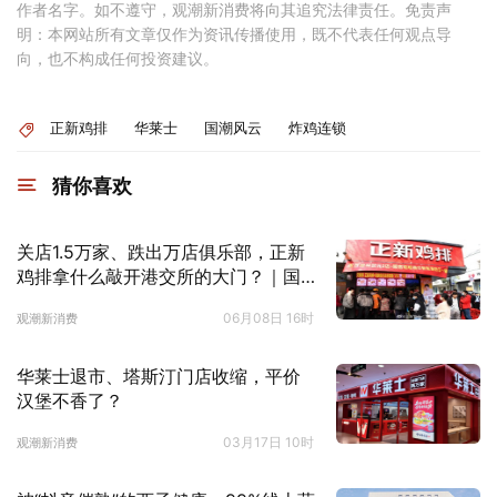
作者名字。如不遵守，观潮新消费将向其追究法律责任。免责声
明：本网站所有文章仅作为资讯传播使用，既不代表任何观点导
向，也不构成任何投资建议。
正新鸡排
华莱士
国潮风云
炸鸡连锁
猜你喜欢
关店1.5万家、跌出万店俱乐部，正新
鸡排拿什么敲开港交所的大门？｜国
潮风云
06月08日 16时
观潮新消费
华莱士退市、塔斯汀门店收缩，平价
汉堡不香了？
03月17日 10时
观潮新消费