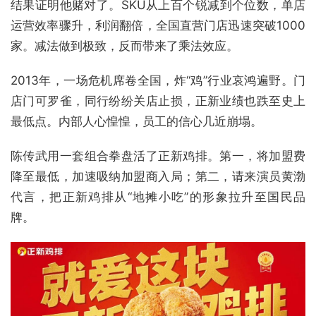
结果证明他赌对了。SKU从上百个锐减到个位数，单店
运营效率骤升，利润翻倍，全国直营门店迅速突破1000
家。减法做到极致，反而带来了乘法效应。
2013年，一场危机席卷全国，炸“鸡”行业哀鸿遍野。门
店门可罗雀，同行纷纷关店止损，正新业绩也跌至史上
最低点。内部人心惶惶，员工的信心几近崩塌。
陈传武用一套组合拳盘活了正新鸡排。第一，将加盟费
降至最低，加速吸纳加盟商入局；第二，请来演员黄渤
代言，把正新鸡排从“地摊小吃”的形象拉升至国民品
牌。