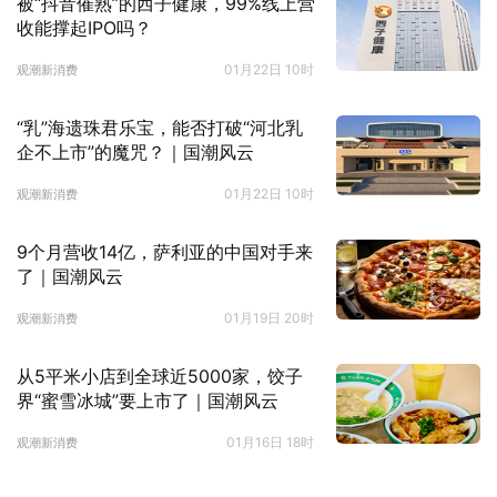
被“抖音催熟”的西子健康，99%线上营
收能撑起IPO吗？
01月22日 10时
观潮新消费
“乳”海遗珠君乐宝，能否打破“河北乳
企不上市”的魔咒？｜国潮风云
01月22日 10时
观潮新消费
9个月营收14亿，萨利亚的中国对手来
了｜国潮风云
01月19日 20时
观潮新消费
从5平米小店到全球近5000家，饺子
界“蜜雪冰城”要上市了｜国潮风云
01月16日 18时
观潮新消费