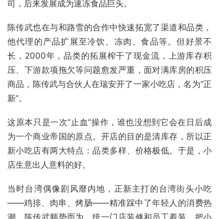
司，后来发展成为速冻食品巨头。
陈传武也在与和路雪的合作中快速拓宽了渠道和品类，
他代理的产品扩展至冷饮、冻肉、食品等。但好景不
长，2000年，品类的拓展榨干了现金流，上游库存积
压、下游款项拖欠等问题愈发严重，面对满库房的积压
商品，陈传武与合伙人在瑞安开了一家小吃店，名为“正
新”。
这原本只是一次“止血”操作，谁也没想到它会在日后成
为一个商业帝国的原点。开店的目的是清库存，所以正
新小吃店有两大特点：品类多样、价格极低。于是，小
店生意出人意料的好。
当时台湾偶像剧风靡内地，正新主打的台湾街头小吃
——鸡排、肉串、烤肠——精准踩中了年轻人的消费热
潮。陈传武顺势而为，统一门店装修和员工着装，把小