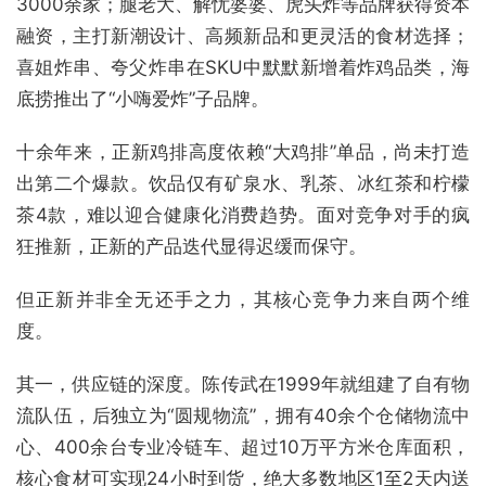
3000余家；腿老大、解忧婆婆、虎头炸等品牌获得资本
融资，主打新潮设计、高频新品和更灵活的食材选择；
喜姐炸串、夸父炸串在SKU中默默新增着炸鸡品类，海
底捞推出了“小嗨爱炸”子品牌。
十余年来，正新鸡排高度依赖“大鸡排”单品，尚未打造
出第二个爆款。饮品仅有矿泉水、乳茶、冰红茶和柠檬
茶4款，难以迎合健康化消费趋势。面对竞争对手的疯
狂推新，正新的产品迭代显得迟缓而保守。
但正新并非全无还手之力，其核心竞争力来自两个维
度。
其一，供应链的深度。陈传武在1999年就组建了自有物
流队伍，后独立为“圆规物流”，拥有40余个仓储物流中
心、400余台专业冷链车、超过10万平方米仓库面积，
核心食材可实现24小时到货，绝大多数地区1至2天内送