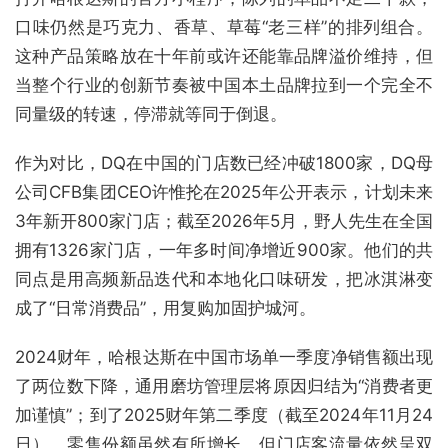
口味仍然是巧克力、香草、草莓“老三样”的排列组合。
这种产品策略放在十年前或许还能靠品牌溢价维持，但
当整个行业的创新节奏被中国本土品牌拉到一个完全不
同量级的转速，停滞就等同于倒退。
作为对比，DQ在中国的门店数已经冲破1800家，DQ母
公司CFB集团CEO许惟抡在2025年公开表示，计划未来
3年新开800家门店；截至2026年5月，野人先生在全国
拥有1326家门店，一年多时间净增近900家。他们的共
同点是用高频新品迭代和本地化口味研发，把冰淇淋变
成了“日常消费品”，用复购加固护城河。
2024财年，哈根达斯在中国市场单一季度净销售额出现
了两位数下降，通用磨坊管理层将原因归结为“消费者更
加谨慎”；到了2025财年第二季度（截至2024年11月24
日），零售份额虽然有所增长，但门店客流量依然呈双