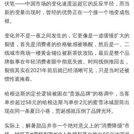
伏笔——中国市场的变化速度远超它的反应半径，而当
新的变量出现时，曾经的优势正在一个接一个地变成包
袱。
变化并不是一夜之间发生的，它更像是一道缓慢扩大的
裂缝，首先是消费者的价格敏感被唤醒，然后是一、二
线城市商场一楼黄金铺位被新茶饮攻陷，最后是整个品
牌叙事在年轻消费者眼中彻底失效。时间线倒推回去，
裂痕其实在2021年前后就已经清晰可见，只是当时还被
惯性遮掩着。
哈根达斯的定价逻辑被困在“贵族品牌”的格调中，当客
单价超过58元的哈根达斯与单价2元的蜜雪冰城甜筒出
现在同一条夏日小巷，荒诞感就压倒了品牌光环。
实际上，解暑甜品并非一个绝对意义上的“消费降级”市