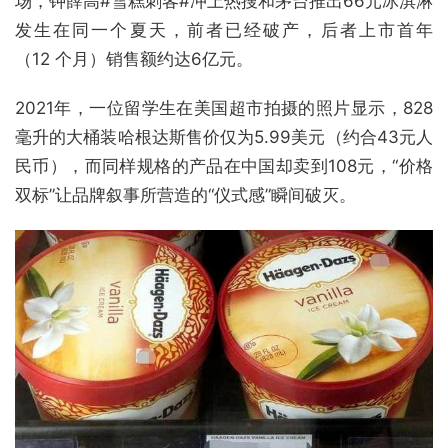
场，钟薛高#雪糕刺客#冲上热搜和茅台推出66元冰淇淋
发生在同一个夏天，前者已经破产，后者上市首年
（12 个月）销售额约达6亿元。
2021年，一位留学生在美国超市拍摄的照片显示，828
毫升的大桶装哈根达斯售价仅为5.99美元（约合43元人
民币），而同样规格的产品在中国却卖到108元，“价格
双标”让品牌叙事所营造的“仪式感”瞬间破灭。