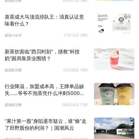
06月01日 18时
观潮新消费
喜茶成大马顶流排队王：清真认证意
味着什么？
11月13日 18时
观潮小伙伴
新茶饮面临“西贝时刻”，拯救“科技
奶”困局靠异业围猎？
10月28日 16时
观潮新消费
行业降温，加盟成本高，王牌单品缺
失……爷爷不泡茶凭什么冲刺5000
店？
08月04日 17时
观潮新消费
“果汁第一股”身陷退市疑云，谁“偷”走
了田野股份的利润？｜国潮风云