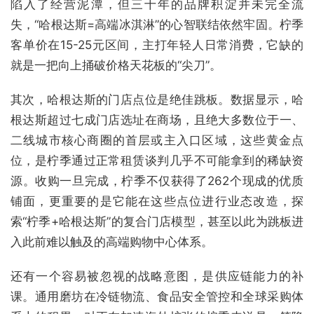
陷入了经营泥潭，但三十年的品牌积淀并未完全流
失，“哈根达斯=高端冰淇淋”的心智联结依然牢固。柠季
客单价在15-25元区间，主打年轻人日常消费，它缺的
就是一把向上捅破价格天花板的“尖刀”。
其次，哈根达斯的门店点位是绝佳跳板。数据显示，哈
根达斯超过七成门店选址在商场，且绝大多数位于一、
二线城市核心商圈的首层或主入口区域，这些黄金点
位，是柠季通过正常租赁谈判几乎不可能拿到的稀缺资
源。收购一旦完成，柠季不仅获得了262个现成的优质
铺面，更重要的是它能在这些点位进行业态改造，探
索“柠季+哈根达斯”的复合门店模型，甚至以此为跳板进
入此前难以触及的高端购物中心体系。
还有一个容易被忽视的战略意图，是供应链能力的补
课。通用磨坊在冷链物流、食品安全管控和全球采购体