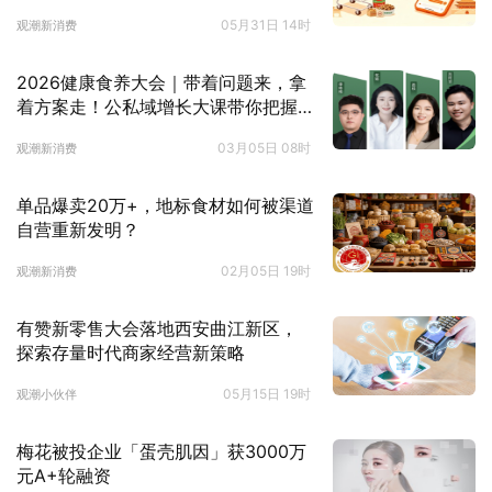
05月31日 14时
观潮新消费
2026健康食养大会｜带着问题来，拿
着方案走！公私域增长大课带你把握3
000亿红利！
03月05日 08时
观潮新消费
单品爆卖20万+，地标食材如何被渠道
自营重新发明？
02月05日 19时
观潮新消费
有赞新零售大会落地西安曲江新区，
探索存量时代商家经营新策略
05月15日 19时
观潮小伙伴
梅花被投企业「蛋壳肌因」获3000万
元A+轮融资