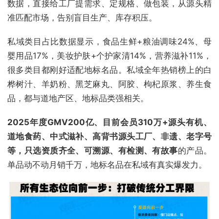
数据，直接给工厂提需求、定规格、做包装，从源头精
准匹配市场，告别盲目生产、库存积压。
私域类目占比数据显示，食品生鲜+粮油调味24%、母
婴用品17%，美妆护肤+个护家清14%，营养滋补11%，
很多类目都刚好适配地标名品。私域全年热销榜上的白
桦树汁、羊奶粉、黑芝麻丸、阿胶、枸杞原浆、养生食
品，都与道地产区、地标品类强相关。
2025年度GMV200亿、目前会员310万+
源头有机、
道地食药、中式滋补、高背书源头工厂、非遗、老字号
等，只选资质齐全、可溯源、有检测、有故事
的产品。
单品动不动月销千万，地标名品在私域有真实爆发力。