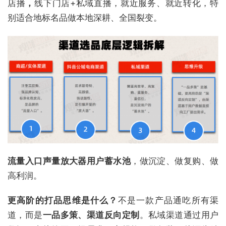
店播
，
线下门店+私域直播，就近服务、就近转化，特
别适合地标名品做本地深耕、全国裂变。
流量入口
声量放大器
用户蓄水池
，做沉淀、做复购、做
高利润。
更高阶的打品思维是什么？
不是一款产品通吃所有渠
道，而是
一品多策、渠道反向定制
。私域渠道通过用户