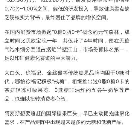
0.70%~1.00%之间。偏低的研发投入，导致健康卖点缺
乏硬核实力背书，最终困住了品牌的增长空间。
在国内消费市场掀起“0糖0脂0卡”概念的元气森林，成
立时间比贝欧宝晚一年。其仅花了4年时间，便在无糖
气泡水细分赛道占据近半壁江山，市场份额排名第一，
足以印证健康化赛道的巨大潜力。
大白兔、徐福记、金丝猴等传统糖果品牌均困于0糖时
代，哪怕徐福记积极“戒糖”，相继推出过0脂0糖0卡的
茶妍轻冻可吸果冻、0蔗糖非油炸的五谷牛奶酥等产
品，也难以扭转消费者心智。
阿麦斯想要追赶的国际糖果巨头，早已主动拥抱健康化
需求，在产品矩阵中出现越来越多的无糖和低糖产品。