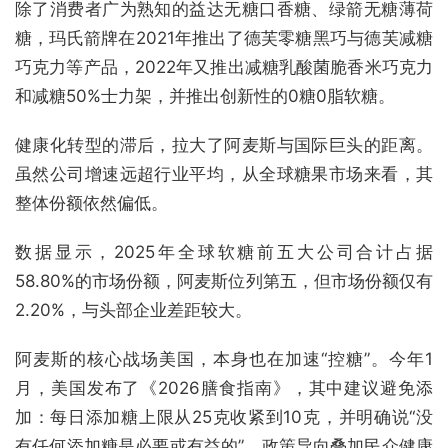
除了消费者广为熟知的益达无糖口香糖、绿箭无糖薄荷
糖，玛氏箭牌在2021年推出了德芙零糖黑巧与德芙减糖
巧克力等产品，2022年又推出减糖乳酸菌脆香米巧克力
和减糖50%士力架，并推出创新性的0糖0脂软糖。
健康化转型的滞后，拉大了阿麦斯与国际巨头的距离。
虽然公司增速远超行业平均，从全球糖果市场来看，其
整体份额依然偏低。
数据显示，2025年全球软糖前五大公司合计占据
58.80%的市场份额，阿麦斯位列第五，但市场份额仅有
2.20%，与头部企业差距较大。
阿麦斯的核心战场美国，本身也在加速“控糖”。今年1
月，美国发布了《2026膳食指南》，其中建议避免添
加：每日添加糖上限从25克收紧到10克，并明确说“没
有任何添加糖是必要或有益的”。政策导向叠加民众健康