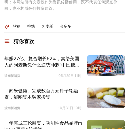
明：本网站所有文章仅作为资讯传播使用，既不代表任何观点导
向，也不构成任何投资建议。
软糖
控糖
阿麦斯
金多多
猜你喜欢
年赚27亿、复合增长62%，卖给美国
人的阿麦斯凭什么逆势冲刺“中国糖果
第一股”？ | 国潮风云
05月29日 11时
观潮新消费
「豹米健康」完成数百万元种子轮融
资，能图资本独家投资
10月31日 10时
观潮新消费
一年完成三轮融资，功能性食品品牌m