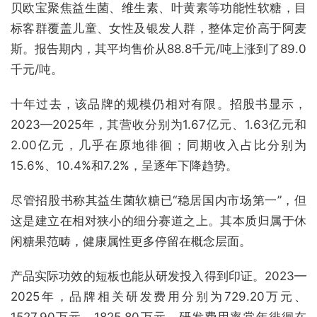
贝欧宝聚焦益生菌、维生素、叶黄素等功能性软糖，目
标客群覆盖儿童、女性及银发人群，整体定价高于阿麦
斯。报告期内，其平均售价从88.8千元/吨上涨到了89.0
千元/吨。
十年过去，该品牌的规模仍相对有限。招股书显示，
2023—2025年，其营收分别为1.67亿元、1.63亿元和
2.00亿元，几乎在原地徘徊；同期收入占比分别为
15.6%、10.4%和7.2%，呈逐年下降趋势。
尽管招股书称其益生菌软糖已“稳居国内市场第一”，但
这是建立在相对狭小的细分赛道之上。其本质归属于休
闲糖果范畴，健康属性更多停留在概念层面。
产品实际功效的短板也能从研发投入得到印证。2023—
2025年，品牌相关研发费用分别为729.20万元、
1527.90万元、1825.80万元，研发费用率常年徘徊在