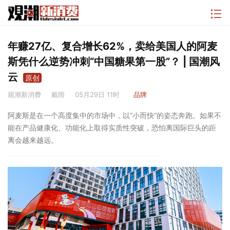
年赚27亿、复合增长62%，卖给美国人的阿麦
斯凭什么逆势冲刺“中国糖果第一股”？ | 国潮风
云
原创
观潮新消费
戴雨
05月29日 11时
品牌
阿麦斯是在一个高度集中的市场中，以“小而快”的姿态奔跑。如果不
能在产品健康化、功能化上取得实质性突破，恐怕离国际巨头的距
离会越来越远。