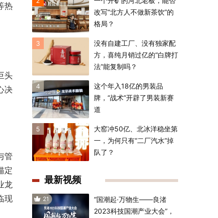
一个开矿的河北老板，能否
2
等热
改写“北方人不做新茶饮”的
格局？
没有自建工厂、没有独家配
3
方，喜纯月销过亿的“白牌打
法”能复制吗？
巨头
这个年入18亿的男装品
4
心决
牌，“战术”开辟了男装新赛
道
大窑冲50亿、北冰洋稳坐第
5
一，为何只有“二厂汽水”掉
队了？
与管
锚定
最新视频
业龙
临现
21
“国潮起·万物生——良渚
2023科技国潮产业大会”，