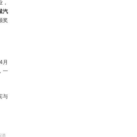
业，
城汽
颁奖
4月
，一
宾与
新消