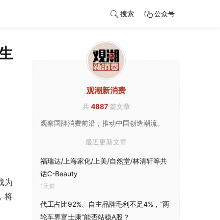
搜索
公众号
I生
观潮新消费
共
4887
篇文章
观察国牌消费前沿，推动中国创造潮流。
最近更新文章
福瑞达/上海家化/上美/自然堂/林清轩等共
话C-Beauty
成为
1天前
，将
代工占比92%、自主品牌毛利不足4%，“两
轮车界富士康”能否站稳A股？