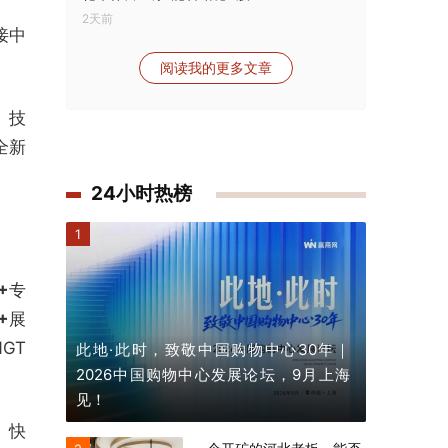
2天前
接中
阅读我的更多文章
、技
全新
24小时热榜
1
+
专
+
展
GT
此地·此时，致敬中国购物中心30年｜
2026中国购物中心发展论坛，9月上海
见！
、快