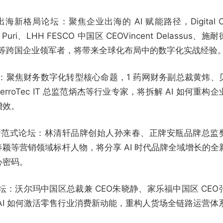
塑出海新格局论坛：聚焦企业出海的 AI 赋能路径，Digital C
m Puri、LHH FESCO 中国区 CEOVincent Delassus、施
ddad等跨国企业领军者，将带来全球化布局中的数字化实战经验
坛：聚焦财务数字化转型核心命题，1 药网财务副总裁黄炜、
roTec IT 总监范炳杰等行业专家，将拆解 AI 如何重构企
增效。
营销新范式论坛：林清轩品牌创始人孙来春、正牌安瓶品牌总监
颖等营销领域标杆人物，将分享 AI 时代品牌全域增长的全
心密码。
坛：沃尔玛中国区总裁兼 CEO朱晓静、家乐福中国区 CEO
AI 如何激活零售行业消费新动能，重构人货场全链路运营体