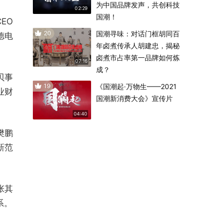
为中国品牌发声，共创科技
02:29
国潮！
EO
20
国潮寻味：对话门框胡同百
耐德电
年卤煮传承人胡建忠，揭秘
。
卤煮市占率第一品牌如何炼
07:16
成？
贝事
19
《国潮起·万物生——2021
业财
国潮新消费大会》宣传片
04:40
樊鹏
新范
张其
系。