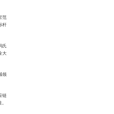
官范
标杆
玛氏
业大
域领
应链
性。