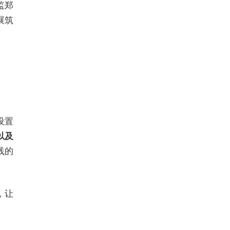
监郑
展筑
设置
以及
践的
，让