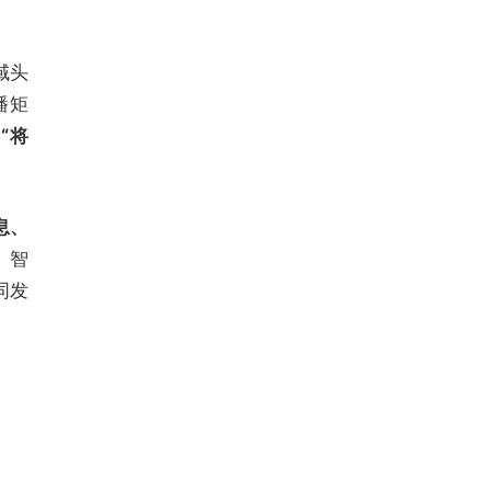
域头
播矩
让
“将
息、
、智
同发