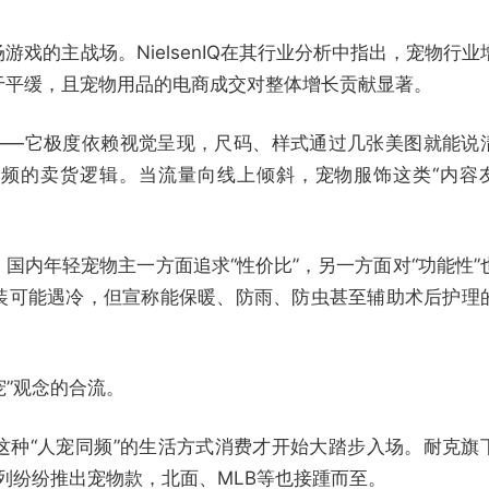
戏的主战场。NielsenIQ在其行业分析中指出，宠物行业
于平缓，且宠物用品的电商成交对整体增长贡献显著。
”——它极度依赖视觉呈现，尺码、样式通过几张美图就能说
频的卖货逻辑。当流量向线上倾斜，宠物服饰这类“内容
国内年轻宠物主一方面追求“性价比”，另一方面对“功能性”
装可能遇冷，但宣称能保暖、防雨、防虫甚至辅助术后护理
。
宠”观念的合流。
这种“人宠同频”的生活方式消费才开始大踏步入场。耐克旗
als系列纷纷推出宠物款，北面、MLB等也接踵而至。