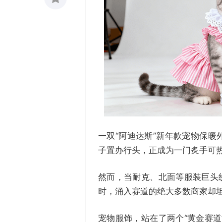
收藏
0
一双“阿迪达斯”新年款宠物保暖
子置办行头，正成为一门炙手可
然而，当耐克、北面等服装巨头
时，涌入赛道的绝大多数商家却
宠物服饰，站在了两个“黄金赛