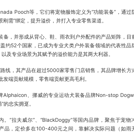
Canada Pooch等，它们将宠物服饰定义为“功能装备”，通过
景刚需”绑定，提升溢价，并打入专业零售渠道。
类户外装备，并形成从背心、鞋、雨衣到户外配件的产品矩阵，目
覆盖约52个国家，已成为专业犬类户外装备领域的代表性品
，以及专业场景为其赋予的溢价能力是其两大利器。
能服饰”路线，其产品在超过5000家零售门店销售，其品牌增长方
，批发端贡献规模，零售端贡献更高毛利。
phaicon、挪威的专业运动犬装备品牌Non-stop Dogwe
局”的忠实拥趸。
。“拉夫威尔”、“BlackDoggy”等国内品牌，聚焦于宠物
品，定价多在100-400元之间，靠解决实际问题（如雨