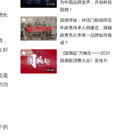
为中国品牌发声，共创科技
02:29
国潮！
增长
20
国潮寻味：对话门框胡同百
年卤煮传承人胡建忠，揭秘
卤煮市占率第一品牌如何炼
07:16
清，
成？
友好
19
《国潮起·万物生——2021
国潮新消费大会》宣传片
04:40
也毫
的功
下的