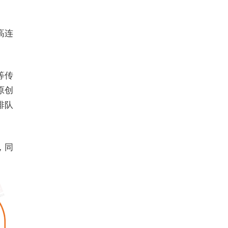
高连
等传
原创
排队
，同