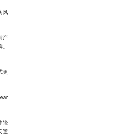
防风
前产
牌。
式更
ar
冲锋
天遛