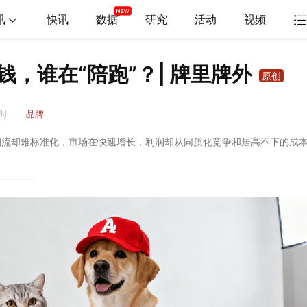
讯
快讯
数据
研究
活动
视频
，谁在“陪跑”？| 牌里牌外
原创
2时
品牌
潮流却难标准化，市场在快速增长，利润却从同质化竞争和居高不下的成