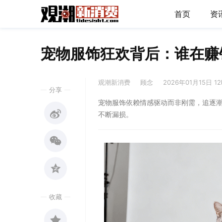
首页
资
宠物服饰狂欢背后：谁在赚钱
观潮新消费
顾念
2026年01月15日 1
分享
宠物服饰依赖情感驱动而非刚需，追逐
不断漏损。
收藏