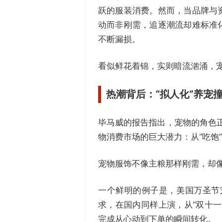
跃的服装消费。然而，当品牌与
动而非刚需，追逐潮流却难标准
不断漏损。
看似鲜花着锦，实则暗流汹涌，
热潮背后：
“拟人化”养宠
毕马威的报告指出，宠物的角色正
物消费市场的巨大潜力：从“吃饱
宠物服饰不像主粮那样刚需，却像
一个鲜明的例子是，美国万圣节宠
求，在国内同样上演，从“双十
完成从心动到下单的瞬间转化。