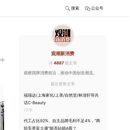
搜索
公众号
观潮新消费
本中
共
4887
篇文章
观察国牌消费前沿，推动中国创造潮流。
最近更新文章
福瑞达/上海家化/上美/自然堂/林清轩等共
话C-Beauty
1天前
代工占比92%、自主品牌毛利不足4%，“两
轮车界富士康”能否站稳A股？