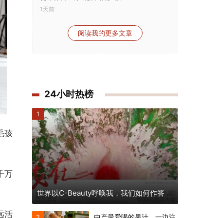
1天前
阅读我的更多文章
24小时热榜
1
毛孩
千万
世界以C-Beauty呼唤我，我们如何作答
远活
中产最爱喝的果汁，一边注
2