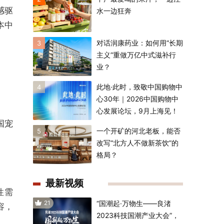
感驱
水一边狂奔
本中
对话润康药业：如何用“长期
3
主义”重做万亿中式滋补行
业？
此地·此时，致敬中国购物中
4
心30年｜2026中国购物中
心发展论坛，9月上海见！
国宠
一个开矿的河北老板，能否
5
改写“北方人不做新茶饮”的
格局？
最新视频
性需
21
“国潮起·万物生——良渚
容，
2023科技国潮产业大会”，