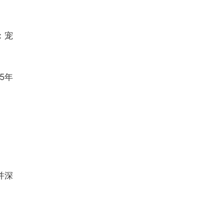
：宠
5年
并深