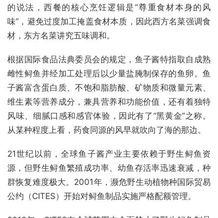
的说法，西餐的核心烹饪逻辑是“尊重食材本身的风
味”，避免过度加工掩盖食材本质，因此西方名菜强调食
材，东方名菜讲究五味调和。
根据国际食品法典委员会的规定，鱼子酱特指取自成熟
雌性鲟鱼并经加工处理后以少量盐腌制保存的鱼卵。鱼
子酱富含蛋白质、不饱和脂肪酸、矿物质和微量元素、
维生素等营养成分，兼具营养和功能价值，还有着独特
风味、细腻口感和感官体验，因此有了“黑黄金”之称。
从某种程度上看，药食同源的风早就吹向了海的那边。
21世纪以前，全球鱼子酱产业主要依赖于野生鲟鱼资
源，但野生鲟鱼繁殖成功率、幼鱼存活率迅速衰减，种
群恢复难度极大。2001年，濒危野生动植物种国际贸易
公约（CITES）开始对鲟鱼制品实施严格配额管理。