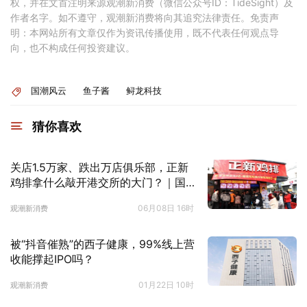
权，并在文首注明来源观潮新消费（微信公众号ID：TideSight）及
作者名字。如不遵守，观潮新消费将向其追究法律责任。免责声
明：本网站所有文章仅作为资讯传播使用，既不代表任何观点导
向，也不构成任何投资建议。
国潮风云
鱼子酱
鲟龙科技
猜你喜欢
关店1.5万家、跌出万店俱乐部，正新
鸡排拿什么敲开港交所的大门？｜国
潮风云
06月08日 16时
观潮新消费
被“抖音催熟”的西子健康，99%线上营
收能撑起IPO吗？
01月22日 10时
观潮新消费