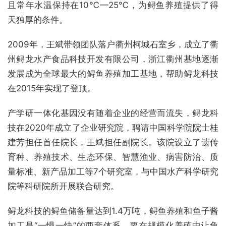
且常年水温保持在10℃—25℃，为鲟鱼养殖提供了得
天独厚的条件。
2009年，王斌带领团队落户衢州柯城石室乡，成立了衢
州鲟龙水产食品科技开发有限公司，浙江衢州基地逐渐
发展成为全球最大的鲟鱼养殖加工基地，帮助鲟龙科技
在2015年实现了登顶。
产学研一体化基因没有随着企业的经营而流失，鲟龙科
技在2020年成立了企业研究院，聘请中国科学院院士桂
建芳担任首任院长，王斌担任副院长。该院设立了遗传
育种、养殖技术、生态环保、智慧渔业、病害防治、质
量标准、新产品加工等7个研究室，与中国水产科学研究
院等科研院所开展联合研究。
鲟龙科技的鲟鱼储备量达到1.4万吨，鲟鱼养殖和鱼子酱
加工是“一慢一快”的两套体系。要在规模化养殖中让鱼