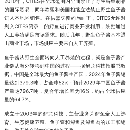
2010年，CITES在全球范围内全面禁止了野生鲟鱼制品
的国际贸易，同年欧盟和美国相继立法禁止野生鱼子酱
进入本地区销售。在供需失衡的局面下，CITES允许对
列入CITES附录二的鲟鱼进行商业开发利用，鼓励通过
人工养殖满足市场需求。随后几年，野生鱼子酱基本退
出商业市场，市场供应主要来自人工养殖。
鱼子酱从野生全面转向人工养殖的过程，就是鱼子酱产
业链从海外转移到中国的过程——据鲟龙科技招股书数
据，中国是全球最大的鱼子酱生产国，2024年鱼子酱销
量达到379.3吨，占全球52%；预计2029年中国鱼子酱
产量达796.7吨，复合年增长率为16%，约占全球供应
量的64.7%。
成立于2003年的鲟龙科技，主营业务为鲟鱼全人工选
育、生态健康养殖、鱼子酱和鲟鱼及鲟鱼肉的加工和销