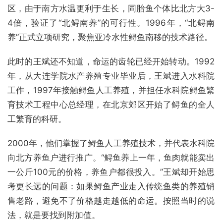
区，由于南方水温更利于生长，同胎鱼个体比北方大3-
4倍，验证了“北鲟南养”的可行性。1996年，“北鲟南
养”正式立项研究，聚焦亚冷水性鲟鱼南移的技术路径。
此时的王斌还不知道，命运的齿轮已经开始转动。1992
年，从大连学院水产养殖专业毕业后，王斌进入水科院
工作，1997年接触鲟鱼人工养殖，并担任水科院鲟鱼繁
育技术工程中心总经理，在北京郊区开始了鲟鱼的全人
工繁育的科研。
2000年，他们掌握了鲟鱼人工养殖技术，并代表水科院
向北方养鱼户进行推广。“鲟鱼养上一年，鱼肉就能卖出
一公斤100元的价格，养鱼户都很投入。”王斌却开始思
考更长远的问题：如果鲟鱼产业走入传统鱼类的养殖销
售老路，避免不了价格越走越低的命运。按照当时的说
法，就是要找到附加值。