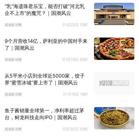
“乳”海遗珠君乐宝，能否打破“河北乳
企不上市”的魔咒？｜国潮风云
01月22日 10时
观潮新消费
9个月营收14亿，萨利亚的中国对手来
了｜国潮风云
01月19日 20时
观潮新消费
从5平米小店到全球近5000家，饺子
界“蜜雪冰城”要上市了｜国潮风云
01月16日 18时
观潮新消费
鱼子酱销量全球第一，净利率超过茅
台，鲟龙科技走向IPO｜国潮风云
12月30日 23时
观潮新消费