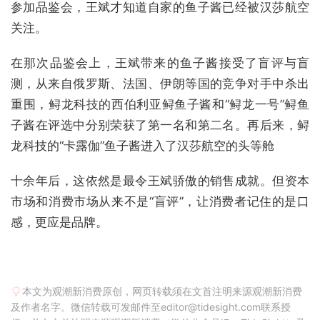
参加品鉴会，王斌才知道自家的鱼子酱已经被汉莎航空
关注。
在那次品鉴会上，王斌带来的鱼子酱接受了盲评与盲
测，从来自俄罗斯、法国、伊朗等国的竞争对手中杀出
重围，鲟龙科技的西伯利亚鲟鱼子酱和“鲟龙一号”鲟鱼
子酱在评选中分别荣获了第一名和第二名。再后来，鲟
龙科技的“卡露伽”鱼子酱进入了汉莎航空的头等舱
十余年后，这依然是最令王斌骄傲的销售成就。但资本
市场和消费市场从来不是“盲评”，让消费者记住的是口
感，更应是品牌。
本文为观潮新消费原创，网页转载须在文首注明来源观潮新消费
及作者名字。微信转载可发邮件至editor@tidesight.com联系授