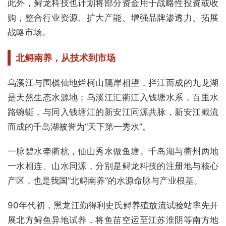
此外，鲟龙科技也计划将部分资金用于战略性投资或收
购，整合行业资源、扩大产能、增强品牌渗透力、拓展
战略市场。
北鲟南养
，从技术到市场
乌溪江与围棋仙地烂柯山隔岸相望，拦江而成的九龙湖
是天然生态水源地；乌溪江汇衢江入钱塘水系，百里水
路蜿蜒，与同入钱塘江的新安江同源共脉，新安江截流
而成的千岛湖被誉为“天下第一秀水”。
一脉碧水牵衢杭，仙山秀水做鱼塘。千岛湖与衢州两地
一水相连、山水同源，分别是鲟龙科技的注册地与核心
产区，也是我国“北鲟南养”的水源命脉与产业根基。
90年代初，黑龙江勤得利史氏鲟养殖放流试验站率先开
展北方鲟鱼异地试养，将鱼苗空运至江苏淮阴等南方地