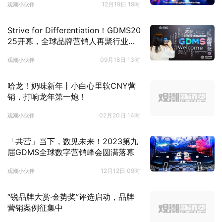
12月19日 19时
观潮小伙伴
Strive for Differentiation！GDMS20
25开幕，全球品牌营销人再聚行业年
终盛典
09月18日 13时
观潮小伙伴
哈龙！奶味新年丨小白心里软CNY营
销，打响龙年第一炮！
02月20日 14时
观潮小伙伴
「共营」当下，数见未来！2023第九
届GDMS全球数字营销峰会圆满落幕
12月12日 09时
观潮小伙伴
“锐品牌大赏·金势奖”评选启动，品牌
营销案例征集中