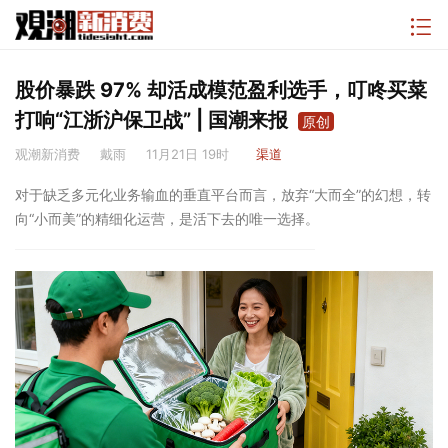
股价暴跌 97% 却活成模范盈利选手，叮咚买菜
打响“江浙沪保卫战” | 国潮来报
原创
观潮新消费
戴雨
11月21日 19时
渠道
对于缺乏多元化业务输血的垂直平台而言，放弃“大而全”的幻想，转
向“小而美”的精细化运营，是活下去的唯一选择。