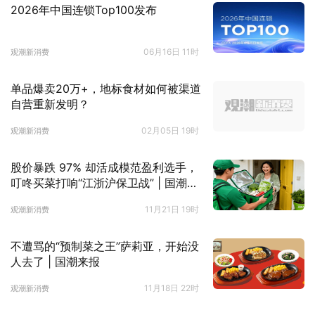
2026年中国连锁Top100发布
06月16日 11时
观潮新消费
单品爆卖20万+，地标食材如何被渠道
自营重新发明？
02月05日 19时
观潮新消费
股价暴跌 97% 却活成模范盈利选手，
叮咚买菜打响“江浙沪保卫战” | 国潮来
报
11月21日 19时
观潮新消费
不遭骂的“预制菜之王”萨莉亚，开始没
人去了 | 国潮来报
11月18日 22时
观潮新消费