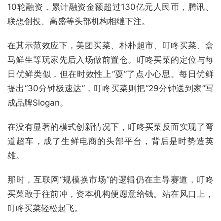
10轮融资，累计融资金额超过130亿元人民币，腾讯、
联想创投、高盛等头部机构相继下注。
在其示范效应下，美团买菜、朴朴超市、叮咚买菜、盒
马鲜生等玩家先后入场做前置仓。叮咚买菜的定位与每
日优鲜类似，但在时效性上“耍”了点小心思。每日优鲜
提出“30分钟极速达”，叮咚买菜则把“29分钟送到家”写
成品牌Slogan。
在没有显著的模式创新情况下，叮咚买菜反而实现了弯
道超车，成了生鲜电商的头部平台，背后是时势造英
雄。
那时，互联网“规模换市场”的逻辑仍在主导赛道，叮咚
买菜敢于往前冲，资本机构便愿意给钱。站在风口上，
叮咚买菜轻松起飞。