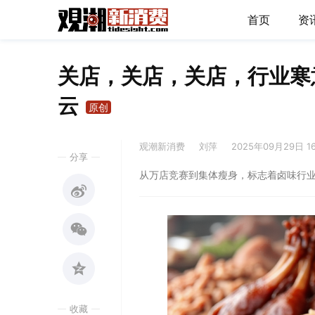
首页
资
关店，关店，关店，行业寒
云
原创
观潮新消费
刘萍
2025年09月29日 1
分享
从万店竞赛到集体瘦身，标志着卤味行
收藏