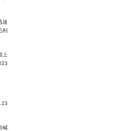
迅速
毛利
煌上
23
23
勃喊