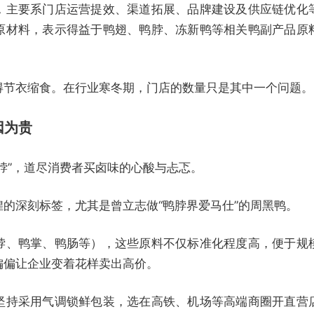
，主要系门店运营提效、渠道拓展、品牌建设及供应链优化
原材料，表示得益于鸭翅、鸭脖、冻新鸭等相关鸭副产品原
得节衣缩食。在行业寒冬期，门店的数量只是其中一个问题。
因为贵
脖”，道尽消费者买卤味的心酸与忐忑。
的深刻标签，尤其是曾立志做“鸭脖界爱马仕”的周黑鸭。
脖、鸭掌、鸭肠等），这些原料不仅标准化程度高，便于规
偏偏让企业变着花样卖出高价。
坚持采用气调锁鲜包装，选在高铁、机场等高端商圈开直营