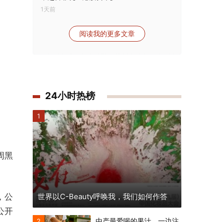
1天前
阅读我的更多文章
24小时热榜
1
周黑
，公
世界以C-Beauty呼唤我，我们如何作答
公开
中产最爱喝的果汁，一边注
2