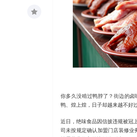
收藏
0
你多久没啃过鸭脖了？街边的卤
鸭、煌上煌，日子却越来越不好
近日，绝味食品因信披违规被冠上“
司未按规定确认加盟门店装修业