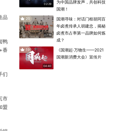
为中国品牌发声，共创科技
02:29
国潮！
性品
20
国潮寻味：对话门框胡同百
年卤煮传承人胡建忠，揭秘
卤煮市占率第一品牌如何炼
07:16
成？
卤鸭
+香
19
《国潮起·万物生——2021
国潮新消费大会》宣传片
04:40
手们
沉市
加盟