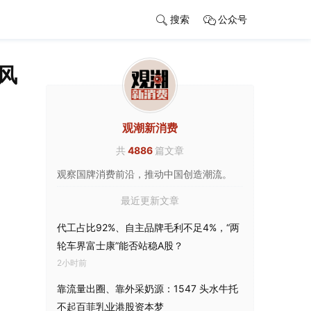
搜索
公众号
风
观潮新消费
共
4886
篇文章
观察国牌消费前沿，推动中国创造潮流。
最近更新文章
代工占比92%、自主品牌毛利不足4%，“两
轮车界富士康”能否站稳A股？
2小时前
靠流量出圈、靠外采奶源：1547 头水牛托
不起百菲乳业港股资本梦