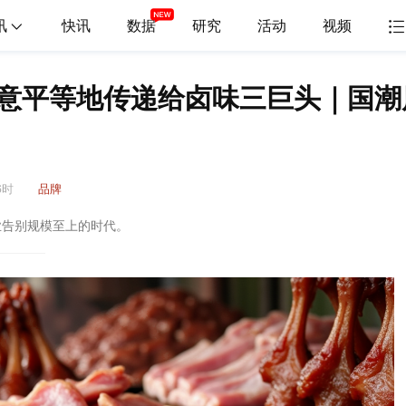
讯
快讯
数据
研究
活动
视频
意平等地传递给卤味三巨头｜国潮
6时
品牌
业告别规模至上的时代。