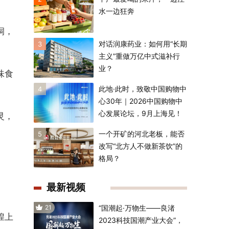
水一边狂奔
洞，
对话润康药业：如何用“长期
3
主义”重做万亿中式滋补行
业？
味食
此地·此时，致敬中国购物中
4
心30年｜2026中国购物中
心发展论坛，9月上海见！
灵，
一个开矿的河北老板，能否
5
改写“北方人不做新茶饮”的
格局？
最新视频
21
“国潮起·万物生——良渚
煌上
2023科技国潮产业大会”，