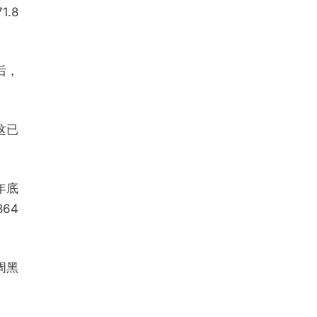
.8
后，
这已
年底
64
周黑