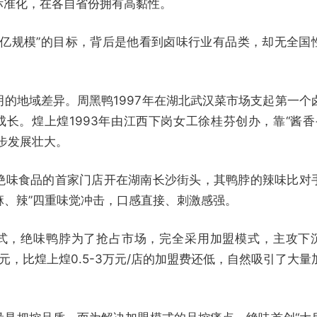
标准化，在各自省份拥有高黏性。
上亿规模”的目标，背后是他看到卤味行业有品类，却无全国
的地域差异。周黑鸭1997年在湖北武汉菜市场支起第一个
成长。煌上煌1993年由江西下岗女工徐桂芬创办，靠“酱香
步发展壮大。
绝味食品的首家门店开在湖南长沙街头，其鸭脖的辣味比对
、麻、辣”四重味觉冲击，口感直接、刺激感强。
式，绝味鸭脖为了抢占市场，完全采用加盟模式，主攻下
8万元，比煌上煌0.5-3万元/店的加盟费还低，自然吸引了大量