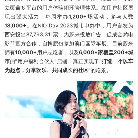
立覆盖多平台的用户体验闭环管理体系。在用户社区展
现出强大活力：每周举办
1,200+
场活动，参与人数
18,000+
。在NIO Day 2023城市申办中，用户自发为
西安投出87,793,311票，为蔚来投放广告，促成金鸡电
影节官方合作，自掏腰包参加澳门国际车展。目前蔚来
拥有
10,000+
用户志愿者，以及
6,000+家覆盖200+城
市
的"用户福利合伙人"店铺，真正实现了
"打造一个以车
为起点，分享欢乐、共同成长的社区"
的愿景。