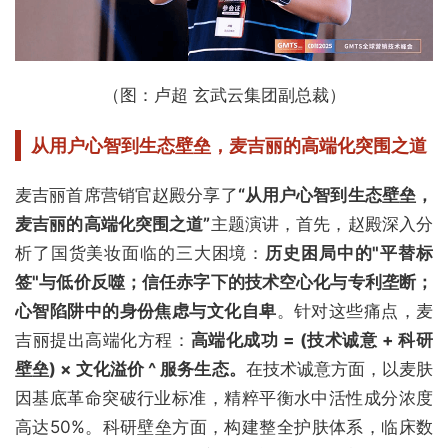
（图：卢超 玄武云集团副总裁）
从用户心智到生态壁垒，
麦吉丽的高端化突围之道
麦吉丽首席营销官赵殿分享了
“从用户心智到生态壁垒，
麦吉丽的高端化突围之道”
主题演讲，首先，赵殿深入分
析了国货美妆面临的三大困境：
历史困局中的"平替标
签"与低价反噬；信任赤字下的技术空心化与专利垄断；
心智陷阱中的身份焦虑与文化自卑
。针对这些痛点，麦
吉丽提出高端化方程：
高端化成功 = (技术诚意 + 科研
壁垒) × 文化溢价 ^ 服务生态。
在技术诚意方面，以麦肤
因基底革命突破行业标准，精粹平衡水中活性成分浓度
高达50%。科研壁垒方面，构建整全护肤体系，临床数