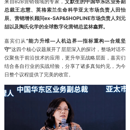
来自B2B营销领域的专家，
艾默生的中国华东区业务副
总裁王志慧、英格索兰生命科学亚太市场负责人田怡
辰、营销增长顾问ex-SAP&SHOPLINE市场负责人刘元
喆以及陶氏化学的全球数字化营销总监林鑫辉。
嘉宾们从
“能力升维—人机边界—指标重构—合规坚
守”
这四个核心议题展开了层层深入的探讨，整场对话不
仅聚焦于前沿技术的应用，更升华至战略层面，嘉宾们
结合各自行业的实战经验，分享了诸多真知灼见，为今
日整个议程提供了完美的收官。