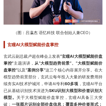
（图：吕瀛杰 语忆科技 联合创始人兼CEO）
玄瞳AI大模型赋能价盘掌控
玄武云副总裁卢超在峰会上发表
“玄瞳AI大模型赋能价盘
掌控”
主题演讲，
从“大模型趋势前景”、“大模型赋能价
盘掌控”
以及
“案例分享”
这三个核心内容展开分享。在大
模型趋势前景部分，玄武云每年投入大量的研发费用持
续夯实AI技术护城河，申请AI专利
60多项
，玄瞳AI平台
已从基础识别技术演进为
SKU识别大模型和价签识别大
模型。
关于大模型赋能价盘掌控，玄瞳AI具备三大突
破：
一张图片识别全部价盘信息；覆盖多种价签形式；