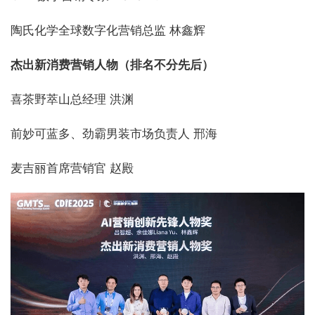
陶氏化学全球数字化营销总监 林鑫辉
杰出新消费营销人物（排名不分先后）
喜茶野萃山总经理 洪渊
前妙可蓝多、劲霸男装市场负责人 邢海
麦吉丽首席营销官 赵殿