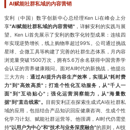
AI赋能社群私域的内容营销
安利（中国）数字创新中心总经理Ken Li在峰会上分
享
"AI赋能社群私域的内容营销"
，详解安利的实践与展
望。Ken Li首先展示了安利的数字化转型成果：连续四
年实现逆势增长，线上购物率超过99%。公司通过挑战
星球、企微工具等构建了完善的社群生态体系，月内容
浏览量突破1500万次，拥有5.6万余名获得中国营养学
会认证的营养健康顾问。面对AI时代的新挑战，他提出
三大方向：
通过AI提升内容生产效率，实现从"耗时费
力"到"高效高质"；打造个性化互动服务，从"千人一
面"到"互动贴心"；强化运营洞察能力，从"海量数
据"到"直击线索"。
目前安利正在探索生成式AI在社群私
域的应用，包括结合产品知识回应健康咨询、生成个性
化学习计划、赋能社群运营等。他强调，AI时代仍需坚
持
"以用户为中心"和"技术与业务深度融合"
的原则，AI技