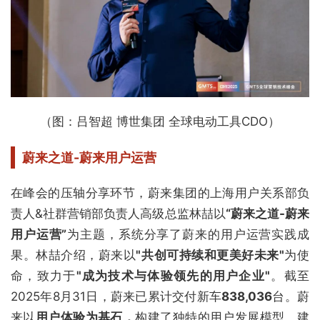
（图：吕智超 博世集团 全球电动工具CDO）
蔚来之道-蔚来用户运营
在峰会的压轴分享环节，蔚来集团的上海用户关系部负
责人&社群营销部负责人高级总监林喆以
“蔚来之道-蔚来
用户运营”
为主题，系统分享了蔚来的用户运营实践成
果。林喆介绍，蔚来以
"共创可持续和更美好未来"
为使
命，致力于
"成为技术与体验领先的用户企业"
。截至
2025年8月31日，蔚来已累计交付新车
838,036
台。蔚
来以
用户体验为基石，
构建了独特的用户发展模型，建