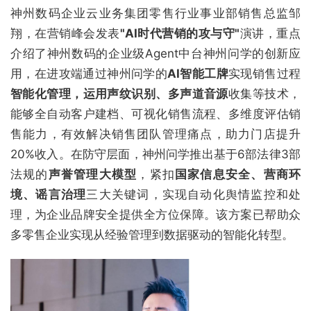
神州数码企业云业务集团零售行业事业部销售总监邹
翔，在营销峰会发表
"AI时代营销的攻与守"
演讲，重点
介绍了神州数码的企业级Agent中台神州问学的创新应
用，在进攻端通过神州问学的
AI智能工牌
实现销售过程
智能化管理，运用声纹识别、多声道音源
收集等技术，
能够全自动客户建档、可视化销售流程、多维度评估销
售能力，有效解决销售团队管理痛点，助力门店提升
20%收入。在防守层面，神州问学推出基于6部法律3部
法规的
声誉管理大模型
，紧扣
国家信息安全、营商环
境、谣言治理
三大关键词，实现自动化舆情监控和处
理，为企业品牌安全提供全方位保障。该方案已帮助众
多零售企业实现从经验管理到数据驱动的智能化转型。