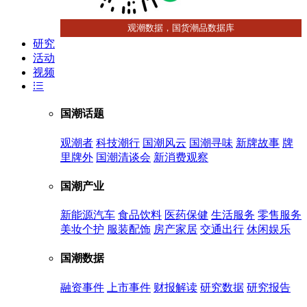
观潮数据，国货潮品数据库
研究
活动
视频
国潮话题
观潮者
科技潮行
国潮风云
国潮寻味
新牌故事
牌
里牌外
国潮清谈会
新消费观察
国潮产业
新能源汽车
食品饮料
医药保健
生活服务
零售服务
美妆个护
服装配饰
房产家居
交通出行
休闲娱乐
国潮数据
融资事件
上市事件
财报解读
研究数据
研究报告