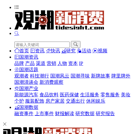
首页
资讯
快讯
研究
活动
视频
国潮资讯
品牌
产品
渠道
营销
人物
资本
IP
国潮话题
观潮者
科技潮行
国潮风云
国潮寻味
新牌故事
牌里牌外
国潮清谈会
新消费观察
国潮产业
新能源汽车
食品饮料
医药保健
生活服务
零售服务
美妆
个护
服装配饰
房产家居
交通出行
休闲娱乐
国潮数据
融资事件
上市事件
财报解读
研究数据
研究报告