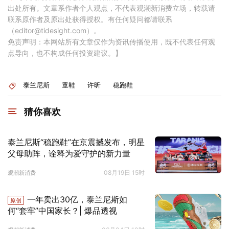
出处所有。文章系作者个人观点，不代表观潮新消费立场，转载请
联系原作者及原出处获得授权。有任何疑问都请联系
（editor@tidesight.com）。
免责声明：本网站所有文章仅作为资讯传播使用，既不代表任何观
点导向，也不构成任何投资建议。】
泰兰尼斯
童鞋
许昕
稳跑鞋
猜你喜欢
泰兰尼斯“稳跑鞋”在京震撼发布，明星
父母助阵，诠释为爱守护的新力量
08月19日 15时
观潮新消费
一年卖出30亿，泰兰尼斯如
原创
何“套牢”中国家长？| 爆品透视