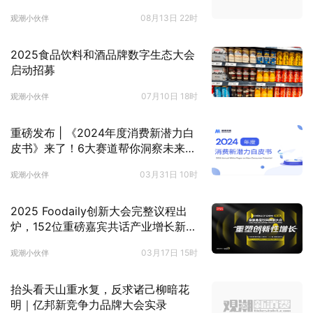
08月13日 22时
观潮小伙伴
2025食品饮料和酒品牌数字生态大会
启动招募
07月10日 18时
观潮小伙伴
重磅发布 | 《2024年度消费新潜力白
皮书》来了！6大赛道帮你洞察未来消
费趋势！
03月31日 10时
观潮小伙伴
2025 Foodaily创新大会完整议程出
炉，152位重磅嘉宾共话产业增长新生
态！
03月17日 15时
观潮小伙伴
抬头看天山重水复，反求诸己柳暗花
明｜亿邦新竞争力品牌大会实录