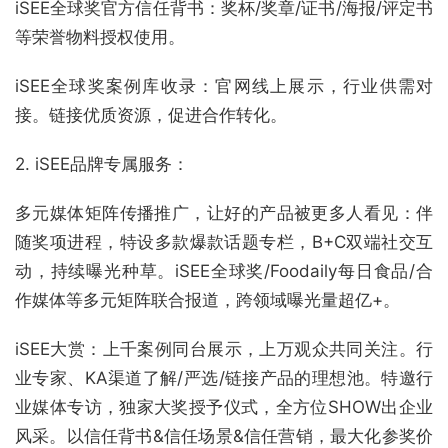
iSEE全球奖官方信任背书：
奖杯/奖章/证书/海报/评定书
等荣誉物料授权使用。
iSEE全球奖案例库收录：
官网线上展示，行业供需对
接。链接优质资源，促进合作转化。
2. iSEE品牌专属服务：
多元媒体矩阵传播推广，让好的产品被更多人看见：
伴
随奖项进程，特设多款爆款话题专栏，B+C双端社交互
动，持续曝光种草。iSEE全球奖/Foodaily每日食品/合
作媒体等多元矩阵联合报道，跨领域曝光量超亿+。
iSEE大赏：
上千案例同台展示，上万观众共同关注。行
业专家、KA渠道了解/严选/链接产品的理想池。特邀行
业媒体专访，独家大奖授予仪式，全方位SHOW出企业
风采。以信任背书&信任场景&信任营销，最大化参奖价